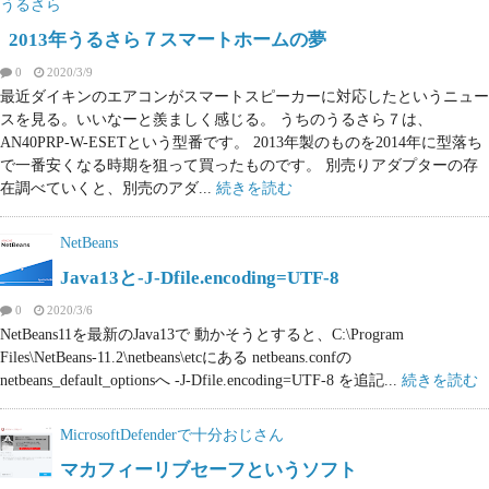
うるさら
2013年うるさら７スマートホームの夢
0
2020/3/9
最近ダイキンのエアコンがスマートスピーカーに対応したというニュー
スを見る。いいなーと羨ましく感じる。 うちのうるさら７は、
AN40PRP-W-ESETという型番です。 2013年製のものを2014年に型落ち
で一番安くなる時期を狙って買ったものです。 別売りアダプターの存
在調べていくと、別売のアダ...
続きを読む
NetBeans
Java13と-J-Dfile.encoding=UTF-8
0
2020/3/6
NetBeans11を最新のJava13で 動かそうとすると、C:\Program
Files\NetBeans-11.2\netbeans\etcにある netbeans.confの
netbeans_default_optionsへ -J-Dfile.encoding=UTF-8 を追記...
続きを読む
MicrosoftDefenderで十分おじさん
マカフィーリブセーフというソフト