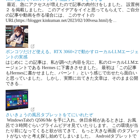
最近、急にアクセスが増えたので記事の肉付けをしました。 設置例
２ を掲載しました。 このアイデアをイイと思ってもらえて、ご自分
の記事や動画を作る場合には、 このサイトの
URL(https://blogger.kinkuman.net/2023/02/100vesa.html)を...
ポンコツだけど使える。RTX 3060×2で動かすローカルLLMエージェ
ントの実感
はじめに この記事は、私が調べた内容を元に、私のローカルLLMエ
ージェントである Hermes に下書きさせました。 最初は「この記事
もHermesに書かせました、バーン！」という感じで出せたら面白い
と思っていました。 しかし、実際に出てきた文章は、そのまま公開
できる...
さいきょうの風呂タブレットをてにいれたぞ
WindowsTabの Q506/Me を手に入れ、休日余裕があるときは、お風
呂で３時間ぐらいプライムビデオ見ていたりします。 この環境が当
たり前になってくると欲が出てきて、 もっと大きな画面 のタブレッ
トがないかと考え探し始めてしまいました。 Androidタブレットで