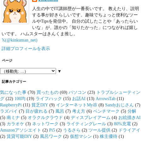
人生の中でIT講師歴が一番長いです。 教えたり、説明
する事が好きらしいです。趣味でちょっと便利なツー
ルやTipsを発信中。 自分の試したことや「あったらい
いな」が、誰かの「知りたかった」につながれば嬉し
いです。 ハムスターはきんくま推し。
𝕏(@kinkuman_net)
詳細プロフィールを表示
ページ
▼
記事カテゴリー
気になった事
(70)
買ったもの
(69)
パソコン
(23)
トラブルシューティン
グ
(22)
100均
(19)
ライフハック
(15)
お話AI
(13)
ArrowsTab
(11)
RaspberryPi
(11)
貧乏DIY
(9)
インターネットMy💩
(8)
Sandyおじさん
(7)
ラズパイ
(7)
目が疲れる
(7)
風呂
(7)
考え方
(6)
ベンチマーク
(5)
分解
(5)
南ミナ
(5)
オラクルクラウド
(4)
ディスプレイアーム
(4)
お絵描きAI
(3)
カラオケ
(3)
ネットワーク
(3)
ライティングレール
(3)
80%充電
(2)
Amazonアソシエイト
(2)
Pi5
(2)
うるさら
(2)
ツール提供
(2)
ドライアイ
(2)
賃貸可能DIY
(2)
風呂ワーク
(2)
仮想マシン
(1)
株主優待
(1)