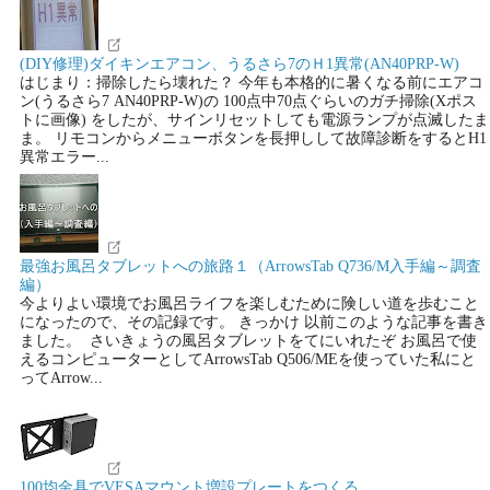
(DIY修理)ダイキンエアコン、うるさら7のＨ1異常(AN40PRP-W)
はじまり：掃除したら壊れた？ 今年も本格的に暑くなる前にエアコ
ン(うるさら7 AN40PRP-W)の 100点中70点ぐらいのガチ掃除(Xポス
トに画像) をしたが、サインリセットしても電源ランプが点滅したま
ま。 リモコンからメニューボタンを長押しして故障診断をするとH1
異常エラー...
最強お風呂タブレットへの旅路１（ArrowsTab Q736/M入手編～調査
編）
今よりよい環境でお風呂ライフを楽しむために険しい道を歩むこと
になったので、その記録です。 きっかけ 以前このような記事を書き
ました。 さいきょうの風呂タブレットをてにいれたぞ お風呂で使
えるコンピューターとしてArrowsTab Q506/MEを使っていた私にと
ってArrow...
100均金具でVESAマウント増設プレートをつくる