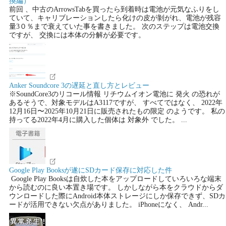
換編）
前回 、中古のArrowsTabを買ったら到着時は電池が元気なふりをし
ていて、キャリブレーションしたら化けの皮が剝がれ、電池が残容
量3０％まで衰えていた事を書きました。 次のステップは電池交換
ですが、 交換には本体の分解が必要です。
Anker Soundcore 3の遅延と直し方とレビュー
※SoundCore3のリコール情報 リチウムイオン電池に 発火 の恐れが
あるそうで、対象モデルはA3117ですが、 すべてではなく、 2022年
12月16日〜2025年10月21日に販売されたもの限定 のようです。 私の
持ってる2022年4月に購入した個体は 対象外 でした。 ...
Google Play Booksが遂にSDカード保存に対応した件
Google Play Booksは自炊した本をアップロードしていろいろな端末
から読むのに良い本置き場です。 しかしながら本をクラウドからダ
ウンロードした際にAndroid本体ストレージにしか保存できず、SDカ
ードが活用できない欠点がありました。 iPhoneになく、 Andr...