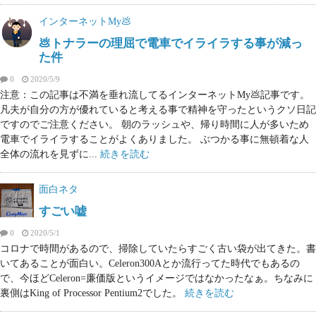
インターネットMy💩
💩トナラーの理屈で電車でイライラする事が減っ
た件
0
2020/5/9
注意：この記事は不満を垂れ流してるインターネットMy💩記事です。
凡夫が自分の方が優れていると考える事で精神を守ったというクソ日記
ですのでご注意ください。 朝のラッシュや、帰り時間に人が多いため
電車でイライラすることがよくありました。 ぶつかる事に無頓着な人
全体の流れを見ずに...
続きを読む
面白ネタ
すごい嘘
0
2020/5/1
コロナで時間があるので、掃除していたらすごく古い袋が出てきた。書
いてあることが面白い。Celeron300Aとか流行ってた時代でもあるの
で、今ほどCeleron=廉価版というイメージではなかったなぁ。ちなみに
裏側はKing of Processor Pentium2でした。
続きを読む