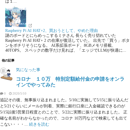
は１...
Raspberry Pi AI HAT+2、買おうとして、やめた理由
謎のボードとにらめっこするミナさん 長らく売り切れていた
Raspberry Pi AI HAT+ 2 の在庫が復活していた。 出先で「買う」ボタ
ンをポチリそうになる。 AI系拡張ボード、8GBメモリ搭載、
40TOPS。 スペックの数字だけ見れば、「エッジでLLMが快適に...
他の記事
気になった事
コロナ １０万 特別定額給付金の申請をオンラ
インでやってみた
0
2020/5/10
追記その後、無事振り込まれました。5/10に実施して5/15に振り込んだ
と5/21ぐらいにメールが到着、実際に銀行口座に入金確認できるのが
5/15以後5営業日程度とのことで、5/22に実際に振り込まれました。 正
確な名前がわからなかったので、コロナ 10万円などで検索しても出て
こない・・・...
続きを読む