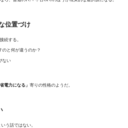
的な位置づけ
PCIe接続する。
を回すのと何が違うのか？
びない
省電力になる」
寄りの性格のようだ。
い
品という話ではない。