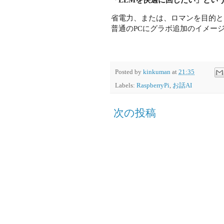
省電力、または、ロマンを目的と
普通のPCにグラボ追加のイメー
Posted by
kinkuman
at
21:35
Labels:
RaspberryPi
,
お話AI
次の投稿