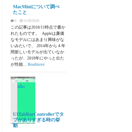
MacMiniについて調べ
たこと
0
11/28/2018
この記事は2018/11時点で書か
れたものです。 Appleは廉価
なモデルにはあまり興味がな
いみたいで、 2014年から４年
間新しいモデルが出ていなか
ったが、2018年にやっと出た
が性能...
Readmore
iOS
UITabBarControllerでタ
ブがありすぎる時の挙
動