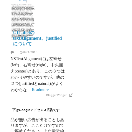
iOS
UILabelの
textAlignment、justified
について
0
8/21/2018
NSTextAlignmentには左寄せ
(left)、右寄せ(right)、中央揃
え(center)とあり、この３つは
わかりやすいのですが、他の
２つ(justifiedとnatural)がよく
わからな...
Readmore
BloggerWidget
下はGoogleアドセンス広告です
品が無い広告が出ることもあ
りますが、ここだけですので
ご容赦ください。また最近紛