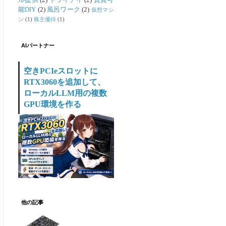
ル提供
(2)
ドライアイ
(2)
賃貸可
能DIY
(2)
風呂ワーク
(2)
仮想マシ
ン
(1)
株主優待
(1)
AIパートナー
空きPCIeスロットに
RTX3060を追加して、
ローカルLLM用の複数
GPU環境を作る
他の記事