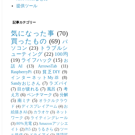
提供ツール
記事カテゴリー
気になった事
(70)
買ったもの
(69)
パ
ソコン
(23)
トラブルシ
ューティング
(22)
100均
(19)
ライフハック
(15)
お
話AI
(13)
ArrowsTab
(11)
RaspberryPi
(11)
貧乏DIY
(9)
インターネットMy💩
(8)
Sandyおじさん
(7)
ラズパイ
(7)
目が疲れる
(7)
風呂
(7)
考
え方
(6)
ベンチマーク
(5)
分解
(5)
南ミナ
(5)
オラクルクラウ
ド
(4)
ディスプレイアーム
(4)
お
絵描きAI
(3)
カラオケ
(3)
ネット
ワーク
(3)
ライティングレール
(3)
80%充電
(2)
Amazonアソシエ
イト
(2)
Pi5
(2)
うるさら
(2)
ツー