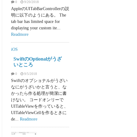
0
9/20/2018
AppleのUITabBarControllerの説
明に以下のようにある。 The
tab bar has limited space for
displaying your custom ite...
Readmore
iOS
SwiftのOptionalがうざ
いところ
0
9/5/2018
Swiftのオプショナルがうざい
なにがうざいかと言うと、な
かったら作る処理が簡潔に書
けない。 コードオンリーで
UITableViewを作っていると、
UITableViewCellを作るときに
de...
Readmore