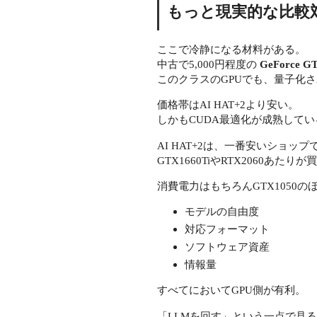
もっと現実的な比較
ここで冷静になる材料がある。
中古で5,000円程度の
GeForce G
このクラスのGPUでも、量子化さ
価格帯はAI HAT+2より安い。
しかもCUDA最適化が成熟してい
AI HAT+2は、一番安いショッ
GTX1660TiやRTX2060あたり
消費電力はもちろんGTX1050の
モデルの自由度
対応フォーマット
ソフトウェア資産
情報量
すべてにおいてGPU側が有利。
「LLMを回す」という一点で見る