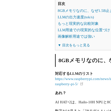
目次
8GBメモリなのに、なぜ1.5B
LLMの出力速度(tok/s)
もっと現実的な比較対象
LLM用途での現実的な位置づけ
画像解析用途では強い
▼ 目次をもっと見る
8GBメモリなのに、な
対応するLLMのリスト
https://www.raspberrypi.com/news/in
raspberry-pi-5/
あれ？
AI HAT+2は、Hailo-10H N
数字だけ見ると「7Bモデルもい