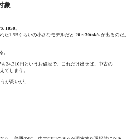
対象
TX 1050
。
れた1.5Bぐらいの小さなモデルだと
20～30tok/s
が出るのだ。
る。
プでも24,310円というお値段で、これだけ出せば、中古の
が買えてしまう。
ほうが高いが、
なら、普通のPC＋中古GPUのほうが現実的な選択肢になる。