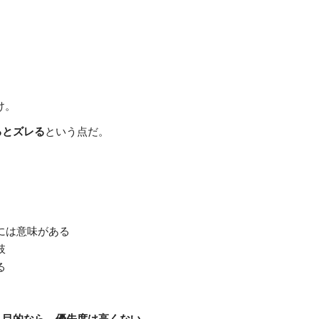
け。
るとズレる
という点だ。
には意味がある
肢
る
う目的なら、優先度は高くない。