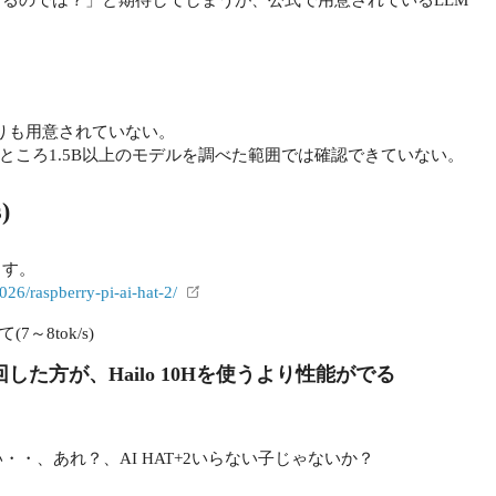
たりも用意されていない。
ところ1.5B以上のモデルを調べた範囲では確認できていない。
)
います。
026/raspberry-pi-ai-hat-2/
～8tok/s)
ぶん回した方が、Hailo 10Hを使うより性能がでる
い・・、あれ？、AI HAT+2いらない子じゃないか？