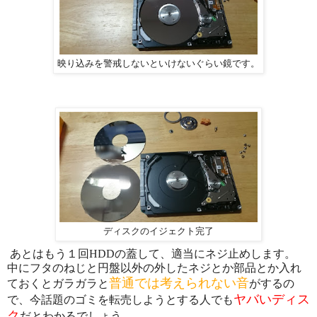
映り込みを警戒しないといけないぐらい鏡です。
ディスクのイジェクト完了
あとはもう１回HDDの蓋して、適当にネジ止めします。
中にフタのねじと円盤以外の外したネジとか部品とか入れ
普通では考えられない音
ておくとガラガラと
がするの
ヤバいディス
で、今話題のゴミを転売しようとする人でも
ク
だとわかるでしょう。