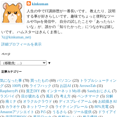
kinkuman
人生の中でIT講師歴が一番長いです。 教えたり、説明
する事が好きらしいです。趣味でちょっと便利なツー
ルやTipsを発信中。 自分の試したことや「あったらい
いな」が、誰かの「知りたかった」につながれば嬉し
いです。 ハムスターはきんくま推し。
𝕏(@kinkuman_net)
詳細プロフィールを表示
ページ
▼
記事カテゴリー
気になった事
(70)
買ったもの
(69)
パソコン
(23)
トラブルシューティン
グ
(22)
100均
(19)
ライフハック
(15)
お話AI
(13)
ArrowsTab
(11)
RaspberryPi
(11)
貧乏DIY
(9)
インターネットMy💩
(8)
Sandyおじさん
(7)
ラズパイ
(7)
目が疲れる
(7)
風呂
(7)
考え方
(6)
ベンチマーク
(5)
分解
(5)
南ミナ
(5)
オラクルクラウド
(4)
ディスプレイアーム
(4)
お絵描きAI
(3)
カラオケ
(3)
ネットワーク
(3)
ライティングレール
(3)
80%充電
(2)
Amazonアソシエイト
(2)
Pi5
(2)
うるさら
(2)
ツール提供
(2)
ドライアイ