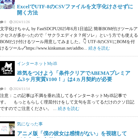
ExcelでUTF-8のCSVファイルを文字化けさせずに
開く方法
0
2024/11/26
文字化けちゃん by FastSDCPU2025年6月1日追記 簡単BOM付けツールア
クセスが多かったので「サクラエディタ？何ソレ」という方でも使える
BOMだけ付けるツール用意してみました。👇 UTF-8のCSVにBOMを付
けるツール🔗https://www.kinkuman.net/addbo...
続きを読む
インターネットMy💩
💩気をつけよう「条件クリアでABEMAプレミア
ム3ヶ月実質¥100！」は4ヵ月契約が必要
0
2024/11/14
注意：この記事は不満を垂れ流してるインターネットMy💩記事で
す。 もっともらしく理屈付けをして文句を言ってるだけのクソ日記
ですのでご注意ください。 ...
続きを読む
気になった事
アニメ版「僕の彼女は感情がない」を視聴して