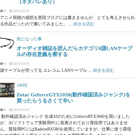
（ネタバレあり）
0
2024/10/23
アニメ視聴の感想を普段ブログには書きませんが、とても考えさせられ
る作品だったので書いてみました。 ...
続きを読む
気になった事
オーディオ雑誌を読んだらカテゴリ8謎LANケーブ
ルの存在意義を察する
0
2024/10/19
謎ケーブルが売ってる エレコム LANケーブル ...
続きを読む
100均
Zotac GeforceGTX1050(動作確認済みジャンク)を
買ったらうるさくて辛い
0
2024/10/16
動作確認済みジャンク 生成AIのためにGeforceRTX3060を買いました
が、AIソフトウェア実験用PCに装着されており普段用ではありませ
ん。普段用PCにはRadeonRX580を使用していますが、仕事に使う環境