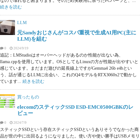
なので壊れると困まります。そのため実験用に余ったPCパーツと、...
続きを読む
LLM
元Sandyおじさんがコスパ重視で生成AI用PC(主に
LLM)を組む
0
2024/9/19
追記：LMStudioはオーバーヘッドがあるのか性能が出ない為、
llama.cppを使用しています。OSとしてもLinuxの方が性能が出やすいと
感じています。まだまだ遊びの延長線上ですがGemma4 26b e4bとい
う、話が通じるLLMに出会い、これのQ4モデルをRTX3060x2で動かし
ています...
続きを読む
買ったもの
elecomのスティックSSD ESD-EMC0500GBKのレ
ビュー
0
2024/7/9
スティックSSDという存在スティックSSDというありそうでなかった商
品が世の中に出回るようになりました。使い方や使い勝手はUSBメモリ