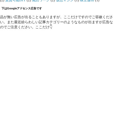
(2)
賃貸可能DIY
(2)
風呂ワーク
(2)
仮想マシン
(1)
株主優待
(1)
下はGoogleアドセンス広告です
品が無い広告が出ることもありますが、ここだけですのでご容赦くださ
い。また最近紛らわしい記事カテゴリーのようなものが出ますが広告な
のでご注意ください。ここだけ👇