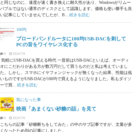
と同じなのに、速度が速く書き換えに耐久性があり、Windowsがリムー
バブルではない通常のディスクとして認識します。価格も使い勝手も良
い記事にしていませんでしたが、B...
続きを読む
100均
ブロードバンドルータに100均USB-DACを刺して
PCの音をワイヤレス化する
0
2024/7/8
気軽にUSB-DACを買える時代 一昔前はUSB-DACといえば、オーディ
オにこだわりがある方が数万円だして買うものだと私は考えていまし
た。しかし、スマホにイヤフォンジャックが無くなった結果、性能は低
いものですがUSB-DACが100均で買えるようになりました。私もダイソ
ーで買...
続きを読む
気になった事
映画「あまくない砂糖の話」を見て
0
2024/7/6
こちらの記事「砂糖断ちをしてみた」の中のサブ記事ですが、文量が多
くなったため別の記事にしました。