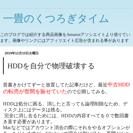
一畳のくつろぎタイム
このブログでは紹介する商品画像をAmazonアソシエイトより借りてい
ます。画像やリンクにはアフィリエイト広告が含まれる事があります
2019年12月10日火曜日
HDDを自分で物理破壊する
中古HDD
昔書きかけてずーと放置してた記事だけど、最近
の転売が世間を賑せていた
ので公開してみる。
HDDは処分に困る、消したと言っても論理削除なため、デ
ィスク上にはデータは残る。
完全に消し去るためには、HDDの内容すべてを０で数回書
き直す必要があります。
Macなどではアカウント消去の際にそれをやるオプションが