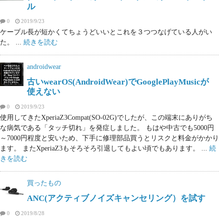
ル
0
2019/9/23
ケーブル長が短かくてちょうどいいとこれを３つつなげている人がい
た。 ...
続きを読む
androidwear
古いwearOS(AndroidWear)でGooglePlayMusicが
使えない
0
2019/9/23
使用してきたXperiaZ3Compat(SO-02G)でしたが、この端末にありがち
な病気である「タッチ切れ」を発症しました。 もはや中古でも5000円
～7000円程度と安いため、下手に修理部品買うとリスクと料金がかかり
ます。 またXperiaZ3もそろそろ引退してもよい頃でもあります。 ...
続
きを読む
買ったもの
ANC(アクティブノイズキャンセリング）を試す
0
2019/8/28