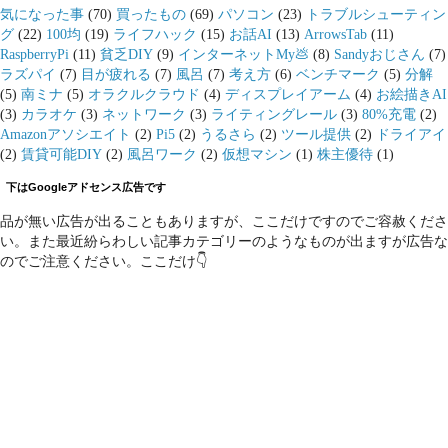
気になった事
(70)
買ったもの
(69)
パソコン
(23)
トラブルシューティン
グ
(22)
100均
(19)
ライフハック
(15)
お話AI
(13)
ArrowsTab
(11)
RaspberryPi
(11)
貧乏DIY
(9)
インターネットMy💩
(8)
Sandyおじさん
(7)
ラズパイ
(7)
目が疲れる
(7)
風呂
(7)
考え方
(6)
ベンチマーク
(5)
分解
(5)
南ミナ
(5)
オラクルクラウド
(4)
ディスプレイアーム
(4)
お絵描きAI
(3)
カラオケ
(3)
ネットワーク
(3)
ライティングレール
(3)
80%充電
(2)
Amazonアソシエイト
(2)
Pi5
(2)
うるさら
(2)
ツール提供
(2)
ドライアイ
(2)
賃貸可能DIY
(2)
風呂ワーク
(2)
仮想マシン
(1)
株主優待
(1)
下はGoogleアドセンス広告です
品が無い広告が出ることもありますが、ここだけですのでご容赦くださ
い。また最近紛らわしい記事カテゴリーのようなものが出ますが広告な
のでご注意ください。ここだけ👇