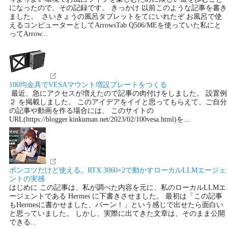
になったので、その記録です。 きっかけ 以前このような記事を書き
ました。 さいきょうの風呂タブレットをてにいれたぞ お風呂で使
えるコンピューターとしてArrowsTab Q506/MEを使っていた私にと
ってArrow...
100均金具でVESAマウント増設プレートをつくる
最近、急にアクセスが増えたので記事の肉付けをしました。 設置例
２ を掲載しました。 このアイデアをイイと思ってもらえて、ご自分
の記事や動画を作る場合には、 このサイトの
URL(https://blogger.kinkuman.net/2023/02/100vesa.html)を...
ポンコツだけど使える。RTX 3060×2で動かすローカルLLMエージェ
ントの実感
はじめに この記事は、私が調べた内容を元に、私のローカルLLMエ
ージェントである Hermes に下書きさせました。 最初は「この記事
もHermesに書かせました、バーン！」という感じで出せたら面白い
と思っていました。 しかし、実際に出てきた文章は、そのまま公開
できる...