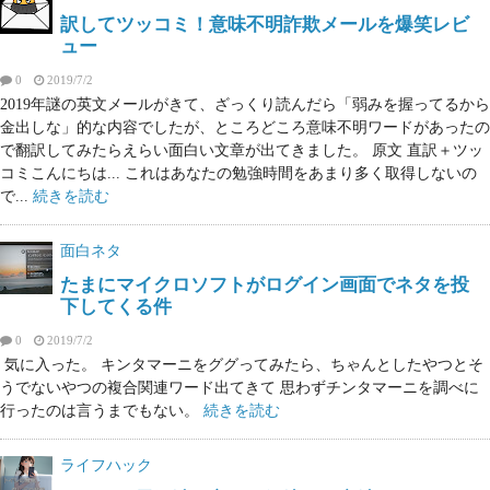
訳してツッコミ！意味不明詐欺メールを爆笑レビ
ュー
0
2019/7/2
2019年謎の英文メールがきて、ざっくり読んだら「弱みを握ってるから
金出しな」的な内容でしたが、ところどころ意味不明ワードがあったの
で翻訳してみたらえらい面白い文章が出てきました。 原文 直訳＋ツッ
コミこんにちは... これはあなたの勉強時間をあまり多く取得しないの
で...
続きを読む
面白ネタ
たまにマイクロソフトがログイン画面でネタを投
下してくる件
0
2019/7/2
気に入った。 キンタマーニをググってみたら、ちゃんとしたやつとそ
うでないやつの複合関連ワード出てきて 思わずチンタマーニを調べに
行ったのは言うまでもない。
続きを読む
ライフハック