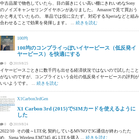
中古品屋で物色していたら、目の届きにくい高い棚にきれいめなSony
のノイズキャンセリングイヤホンがありました。 Amazonで見て買おう
かと考えていたもの。 単品では役に立たず、対応するXperiaなどと組み
合わせることで効果を発揮します。 ...
続きを読む
100均
100均のコンプライっぽいイヤーピース（低反発イ
ヤーピース）を快適にする
0
2019/8/25
イヤーピースごときに数千円も出せる経済状況ではないので試したこと
がないのですが、コンプライという会社の低反発イヤーピースの評判が
いいようです。 ...
続きを読む
X1Carbon3rdGen
X1 Carbon 3rd (2015)でSIMカードを使えるように
した
0
2019/8/24
2022/10 その後～LTE化 契約しているMVNOで3G通信が終わったた
め、Siena Wireless EM7345 4G LTEを購入 ...
続きを読む