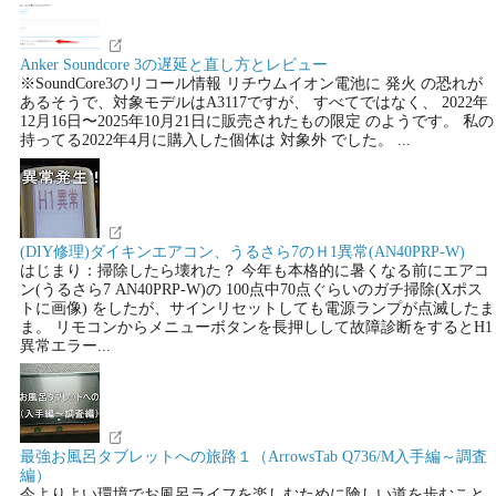
Anker Soundcore 3の遅延と直し方とレビュー
※SoundCore3のリコール情報 リチウムイオン電池に 発火 の恐れが
あるそうで、対象モデルはA3117ですが、 すべてではなく、 2022年
12月16日〜2025年10月21日に販売されたもの限定 のようです。 私の
持ってる2022年4月に購入した個体は 対象外 でした。 ...
(DIY修理)ダイキンエアコン、うるさら7のＨ1異常(AN40PRP-W)
はじまり：掃除したら壊れた？ 今年も本格的に暑くなる前にエアコ
ン(うるさら7 AN40PRP-W)の 100点中70点ぐらいのガチ掃除(Xポス
トに画像) をしたが、サインリセットしても電源ランプが点滅したま
ま。 リモコンからメニューボタンを長押しして故障診断をするとH1
異常エラー...
最強お風呂タブレットへの旅路１（ArrowsTab Q736/M入手編～調査
編）
今よりよい環境でお風呂ライフを楽しむために険しい道を歩むこと