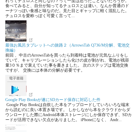
れってチュロスと同じなの？って一度は思ったことないだろうか。
食べてみると、自分が知ってるチュロスとは違い、なんか普通のド
ーナツっぽい食感と味なのだ。見た目とギャップに軽く混乱した。
チュロスを愛称っぽく可愛く言って...
最強お風呂タブレットへの旅路２（ArrowsTab Q736/M分解、電池交
換編）
前回 、中古のArrowsTabを買ったら到着時は電池が元気なふりをし
ていて、キャリブレーションしたら化けの皮が剝がれ、電池が残容
量3０％まで衰えていた事を書きました。 次のステップは電池交換
ですが、 交換には本体の分解が必要です。
Google Play Booksが遂にSDカード保存に対応した件
Google Play Booksは自炊した本をアップロードしていろいろな端末
から読むのに良い本置き場です。 しかしながら本をクラウドからダ
ウンロードした際にAndroid本体ストレージにしか保存できず、SDカ
ードが活用できない欠点がありました。 iPhoneになく、 Andr...