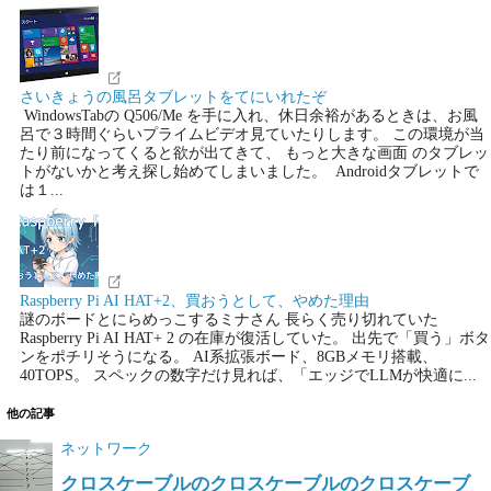
さいきょうの風呂タブレットをてにいれたぞ
WindowsTabの Q506/Me を手に入れ、休日余裕があるときは、お風
呂で３時間ぐらいプライムビデオ見ていたりします。 この環境が当
たり前になってくると欲が出てきて、 もっと大きな画面 のタブレッ
トがないかと考え探し始めてしまいました。 Androidタブレットで
は１...
Raspberry Pi AI HAT+2、買おうとして、やめた理由
謎のボードとにらめっこするミナさん 長らく売り切れていた
Raspberry Pi AI HAT+ 2 の在庫が復活していた。 出先で「買う」ボタ
ンをポチリそうになる。 AI系拡張ボード、8GBメモリ搭載、
40TOPS。 スペックの数字だけ見れば、「エッジでLLMが快適に...
他の記事
ネットワーク
クロスケーブルのクロスケーブルのクロスケーブ