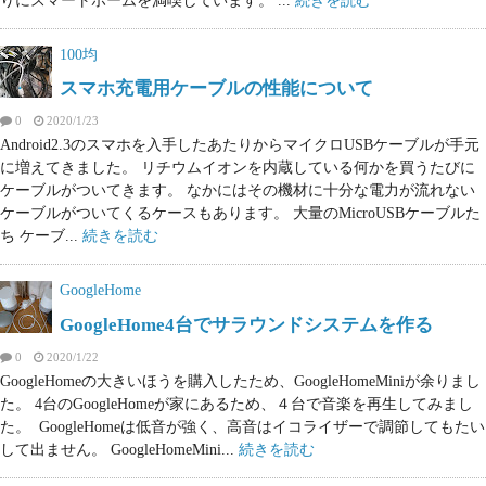
100均
スマホ充電用ケーブルの性能について
0
2020/1/23
Android2.3のスマホを入手したあたりからマイクロUSBケーブルが手元
に増えてきました。 リチウムイオンを内蔵している何かを買うたびに
ケーブルがついてきます。 なかにはその機材に十分な電力が流れない
ケーブルがついてくるケースもあります。 大量のMicroUSBケーブルた
ち ケーブ...
続きを読む
GoogleHome
GoogleHome4台でサラウンドシステムを作る
0
2020/1/22
GoogleHomeの大きいほうを購入したため、GoogleHomeMiniが余りまし
た。 4台のGoogleHomeが家にあるため、４台で音楽を再生してみまし
た。 GoogleHomeは低音が強く、高音はイコライザーで調節してもたい
して出ません。 GoogleHomeMini...
続きを読む