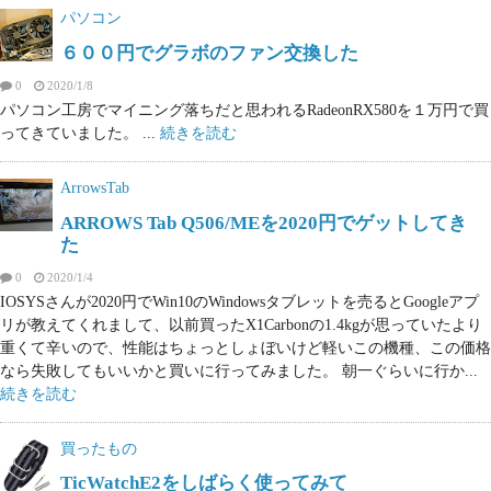
パソコン
６００円でグラボのファン交換した
0
2020/1/8
パソコン工房でマイニング落ちだと思われるRadeonRX580を１万円で買
ってきていました。 ...
続きを読む
ArrowsTab
ARROWS Tab Q506/MEを2020円でゲットしてき
た
0
2020/1/4
IOSYSさんが2020円でWin10のWindowsタブレットを売るとGoogleアプ
リが教えてくれまして、以前買ったX1Carbonの1.4kgが思っていたより
重くて辛いので、性能はちょっとしょぼいけど軽いこの機種、この価格
なら失敗してもいいかと買いに行ってみました。 朝一ぐらいに行か...
続きを読む
買ったもの
TicWatchE2をしばらく使ってみて