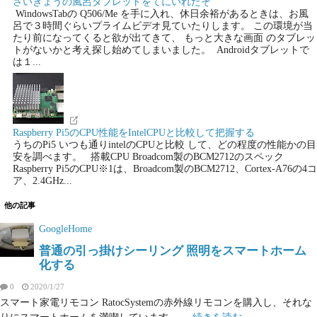
さいきょうの風呂タブレットをてにいれたぞ
WindowsTabの Q506/Me を手に入れ、休日余裕があるときは、お風
呂で３時間ぐらいプライムビデオ見ていたりします。 この環境が当
たり前になってくると欲が出てきて、 もっと大きな画面 のタブレッ
トがないかと考え探し始めてしまいました。 Androidタブレットで
は１...
Raspberry Pi5のCPU性能をIntelCPUと比較して把握する
うちのPi5 いつも通りintelのCPUと比較 して、どの程度の性能かの目
安を調べます。 搭載CPU Broadcom製のBCM2712のスペック
Raspberry Pi5のCPU※1は、Broadcom製のBCM2712、Cortex-A76の4コ
ア、2.4GHz...
他の記事
GoogleHome
普通の引っ掛けシーリング 照明をスマートホーム
化する
0
2020/1/27
スマート家電リモコン RatocSystemの赤外線リモコンを購入し、それな
りにスマートホームを満喫しています。 ...
続きを読む