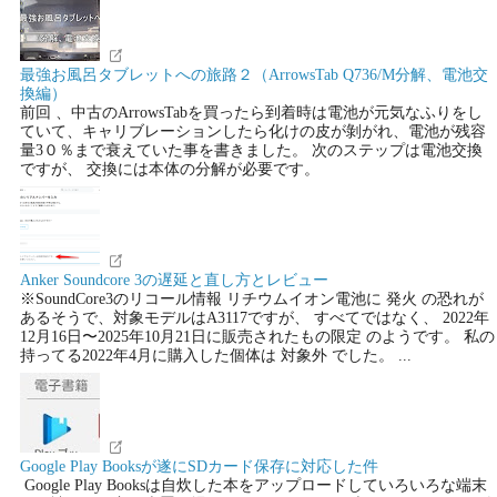
最強お風呂タブレットへの旅路２（ArrowsTab Q736/M分解、電池交
換編）
前回 、中古のArrowsTabを買ったら到着時は電池が元気なふりをし
ていて、キャリブレーションしたら化けの皮が剝がれ、電池が残容
量3０％まで衰えていた事を書きました。 次のステップは電池交換
ですが、 交換には本体の分解が必要です。
Anker Soundcore 3の遅延と直し方とレビュー
※SoundCore3のリコール情報 リチウムイオン電池に 発火 の恐れが
あるそうで、対象モデルはA3117ですが、 すべてではなく、 2022年
12月16日〜2025年10月21日に販売されたもの限定 のようです。 私の
持ってる2022年4月に購入した個体は 対象外 でした。 ...
Google Play Booksが遂にSDカード保存に対応した件
Google Play Booksは自炊した本をアップロードしていろいろな端末