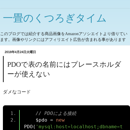
一畳のくつろぎタイム
このブログでは紹介する商品画像をAmazonアソシエイトより借りてい
ます。画像やリンクにはアフィリエイト広告が含まれる事があります
2018年4月24日火曜日
PDOで表の名前にはプレースホルダ
ーが使えない
ダメなコード
// PDOによる接続
    $pdo 
=
new
PDO
(
'mysql:host=localhost;dbname=t