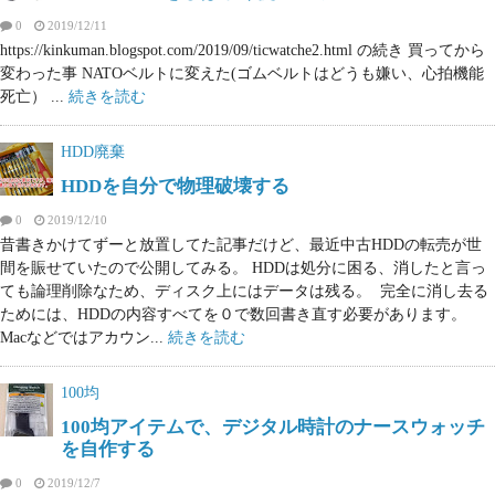
0
2019/12/11
https://kinkuman.blogspot.com/2019/09/ticwatche2.html の続き 買ってから
変わった事 NATOベルトに変えた(ゴムベルトはどうも嫌い、心拍機能
死亡） ...
続きを読む
HDD廃棄
HDDを自分で物理破壊する
0
2019/12/10
昔書きかけてずーと放置してた記事だけど、最近中古HDDの転売が世
間を賑せていたので公開してみる。 HDDは処分に困る、消したと言っ
ても論理削除なため、ディスク上にはデータは残る。 完全に消し去る
ためには、HDDの内容すべてを０で数回書き直す必要があります。
Macなどではアカウン...
続きを読む
100均
100均アイテムで、デジタル時計のナースウォッチ
を自作する
0
2019/12/7