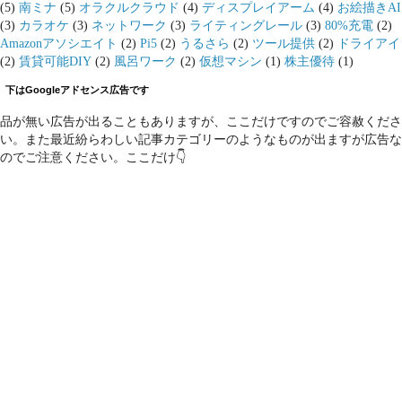
(5)
南ミナ
(5)
オラクルクラウド
(4)
ディスプレイアーム
(4)
お絵描きAI
(3)
カラオケ
(3)
ネットワーク
(3)
ライティングレール
(3)
80%充電
(2)
Amazonアソシエイト
(2)
Pi5
(2)
うるさら
(2)
ツール提供
(2)
ドライアイ
(2)
賃貸可能DIY
(2)
風呂ワーク
(2)
仮想マシン
(1)
株主優待
(1)
下はGoogleアドセンス広告です
品が無い広告が出ることもありますが、ここだけですのでご容赦くださ
い。また最近紛らわしい記事カテゴリーのようなものが出ますが広告な
のでご注意ください。ここだけ👇