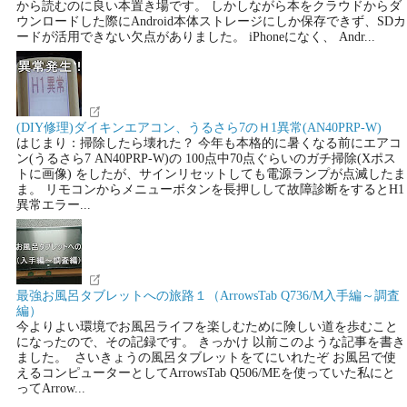
から読むのに良い本置き場です。 しかしながら本をクラウドからダ
ウンロードした際にAndroid本体ストレージにしか保存できず、SDカ
ードが活用できない欠点がありました。 iPhoneになく、 Andr...
(DIY修理)ダイキンエアコン、うるさら7のＨ1異常(AN40PRP-W)
はじまり：掃除したら壊れた？ 今年も本格的に暑くなる前にエアコ
ン(うるさら7 AN40PRP-W)の 100点中70点ぐらいのガチ掃除(Xポス
トに画像) をしたが、サインリセットしても電源ランプが点滅したま
ま。 リモコンからメニューボタンを長押しして故障診断をするとH1
異常エラー...
最強お風呂タブレットへの旅路１（ArrowsTab Q736/M入手編～調査
編）
今よりよい環境でお風呂ライフを楽しむために険しい道を歩むこと
になったので、その記録です。 きっかけ 以前このような記事を書き
ました。 さいきょうの風呂タブレットをてにいれたぞ お風呂で使
えるコンピューターとしてArrowsTab Q506/MEを使っていた私にと
ってArrow...