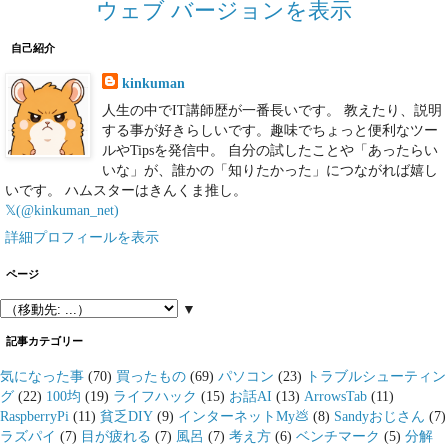
ウェブ バージョンを表示
自己紹介
kinkuman
人生の中でIT講師歴が一番長いです。 教えたり、説明
する事が好きらしいです。趣味でちょっと便利なツー
ルやTipsを発信中。 自分の試したことや「あったらい
いな」が、誰かの「知りたかった」につながれば嬉し
いです。 ハムスターはきんくま推し。
𝕏(@kinkuman_net)
詳細プロフィールを表示
ページ
▼
記事カテゴリー
気になった事
(70)
買ったもの
(69)
パソコン
(23)
トラブルシューティン
グ
(22)
100均
(19)
ライフハック
(15)
お話AI
(13)
ArrowsTab
(11)
RaspberryPi
(11)
貧乏DIY
(9)
インターネットMy💩
(8)
Sandyおじさん
(7)
ラズパイ
(7)
目が疲れる
(7)
風呂
(7)
考え方
(6)
ベンチマーク
(5)
分解