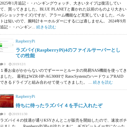
2025年1月追記・・ハンギングウォッチ、大きいタイプは復活してい
て、買ってきました。BLUE PLANETと書かれた以前のものより大きい
(Gショックサイズ)ですが、アラーム機能など充実していました。ベル
トは短いので、腕時計キーホルダーにするには適しません。 2024年9月
追記・・ハンギン...
続きを読む
RaspberryPi
ラズパイ(RaspberryPi)4のファイルサーバーとし
ての性能
0
2019/12/1
１番お金がかからないのでずーーーとルータの簡易NAS機能を使ってき
ました。 最初はWZR-HP-AG300Hで RatocSystemのハードウェアRAID
できるドライブと組み合わせて使ってきました。 ...
続きを読む
RaspberryPi
待ちに待ったラズパイ４を手に入れたぞ
0
2019/11/30
ラズパイ４の技適が通りKSYさんとこが販売を開始したので、速攻ポチ
りました。 RaspberryPi3B+が出たときに、ギガビットイーサになった