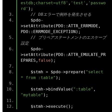
estdb;charset=utf8'
,
'test'
,
'passwo
rd'
);
// DBエラーで例外を発生させる
    $pdo
-
>
setAttribute
(
PDO
::
ATTR_ERRMODE
,
PDO
::
ERRMODE_EXCEPTION
);
// プリペアステートメントのエスケープ
設定
    $pdo
-
>
setAttribute
(
PDO
::
ATTR_EMULATE_PR
EPARES
,
false
);
    $stmh 
=
 $pdo
->
prepare
(
"select 
* from :table"
);
    $stmh
->
bindValue
(
":table"
,
"mytable"
);
    $stmh
->
execute
();