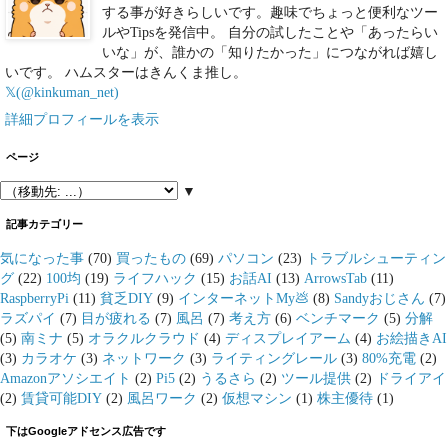
する事が好きらしいです。趣味でちょっと便利なツー
ルやTipsを発信中。 自分の試したことや「あったらい
いな」が、誰かの「知りたかった」につながれば嬉し
いです。 ハムスターはきんくま推し。
𝕏(@kinkuman_net)
詳細プロフィールを表示
ページ
▼
記事カテゴリー
気になった事
(70)
買ったもの
(69)
パソコン
(23)
トラブルシューティン
グ
(22)
100均
(19)
ライフハック
(15)
お話AI
(13)
ArrowsTab
(11)
RaspberryPi
(11)
貧乏DIY
(9)
インターネットMy💩
(8)
Sandyおじさん
(7)
ラズパイ
(7)
目が疲れる
(7)
風呂
(7)
考え方
(6)
ベンチマーク
(5)
分解
(5)
南ミナ
(5)
オラクルクラウド
(4)
ディスプレイアーム
(4)
お絵描きAI
(3)
カラオケ
(3)
ネットワーク
(3)
ライティングレール
(3)
80%充電
(2)
Amazonアソシエイト
(2)
Pi5
(2)
うるさら
(2)
ツール提供
(2)
ドライアイ
(2)
賃貸可能DIY
(2)
風呂ワーク
(2)
仮想マシン
(1)
株主優待
(1)
下はGoogleアドセンス広告です