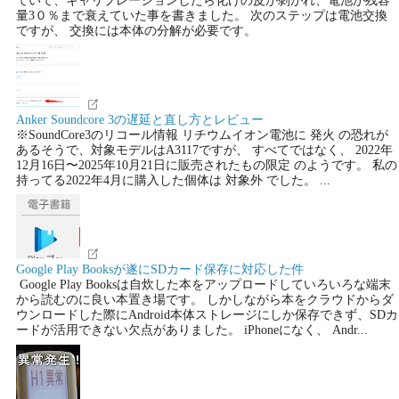
ていて、キャリブレーションしたら化けの皮が剝がれ、電池が残容
量3０％まで衰えていた事を書きました。 次のステップは電池交換
ですが、 交換には本体の分解が必要です。
Anker Soundcore 3の遅延と直し方とレビュー
※SoundCore3のリコール情報 リチウムイオン電池に 発火 の恐れが
あるそうで、対象モデルはA3117ですが、 すべてではなく、 2022年
12月16日〜2025年10月21日に販売されたもの限定 のようです。 私の
持ってる2022年4月に購入した個体は 対象外 でした。 ...
Google Play Booksが遂にSDカード保存に対応した件
Google Play Booksは自炊した本をアップロードしていろいろな端末
から読むのに良い本置き場です。 しかしながら本をクラウドからダ
ウンロードした際にAndroid本体ストレージにしか保存できず、SDカ
ードが活用できない欠点がありました。 iPhoneになく、 Andr...