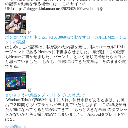
の記事や動画を作る場合には、 このサイトの
URL(https://blogger.kinkuman.net/2023/02/100vesa.html)を...
ポンコツだけど使える。RTX 3060×2で動かすローカルLLMエージェ
ントの実感
はじめに この記事は、私が調べた内容を元に、私のローカルLLMエ
ージェントである Hermes に下書きさせました。 最初は「この記事
もHermesに書かせました、バーン！」という感じで出せたら面白い
と思っていました。 しかし、実際に出てきた文章は、そのまま公開
できる...
さいきょうの風呂タブレットをてにいれたぞ
WindowsTabの Q506/Me を手に入れ、休日余裕があるときは、お風
呂で３時間ぐらいプライムビデオ見ていたりします。 この環境が当
たり前になってくると欲が出てきて、 もっと大きな画面 のタブレッ
トがないかと考え探し始めてしまいました。 Androidタブレットで
は１...