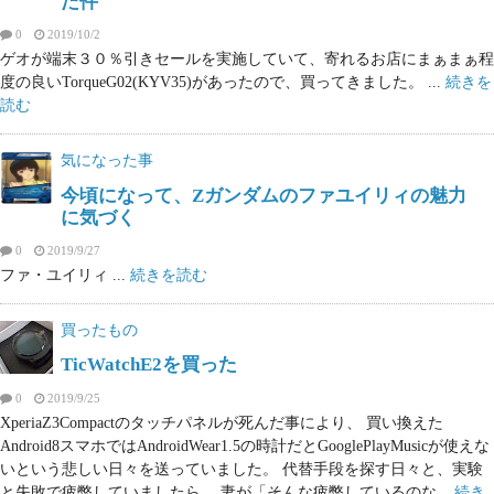
た件
0
2019/10/2
ゲオが端末３０％引きセールを実施していて、寄れるお店にまぁまぁ程
度の良いTorqueG02(KYV35)があったので、買ってきました。 ...
続きを
読む
気になった事
今頃になって、Zガンダムのファユイリィの魅力
に気づく
0
2019/9/27
ファ・ユイリィ ...
続きを読む
買ったもの
TicWatchE2を買った
0
2019/9/25
XperiaZ3Compactのタッチパネルが死んだ事により、 買い換えた
Android8スマホではAndroidWear1.5の時計だとGooglePlayMusicが使えな
いという悲しい日々を送っていました。 代替手段を探す日々と、実験
と失敗で疲弊していましたら、 妻が「そんな疲弊しているのな...
続き