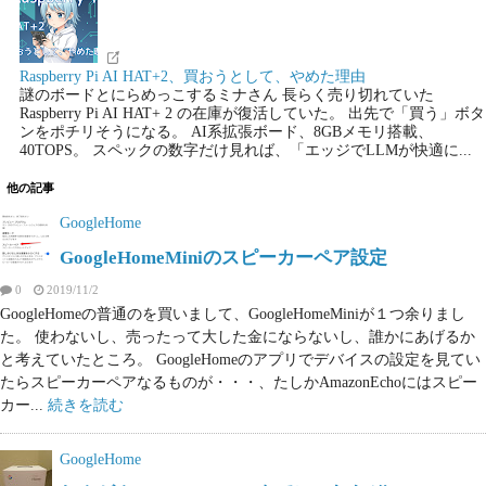
Raspberry Pi AI HAT+2、買おうとして、やめた理由
謎のボードとにらめっこするミナさん 長らく売り切れていた
Raspberry Pi AI HAT+ 2 の在庫が復活していた。 出先で「買う」ボタ
ンをポチリそうになる。 AI系拡張ボード、8GBメモリ搭載、
40TOPS。 スペックの数字だけ見れば、「エッジでLLMが快適に...
他の記事
GoogleHome
GoogleHomeMiniのスピーカーペア設定
0
2019/11/2
GoogleHomeの普通のを買いまして、GoogleHomeMiniが１つ余りまし
た。 使わないし、売ったって大した金にならないし、誰かにあげるか
と考えていたところ。 GoogleHomeのアプリでデバイスの設定を見てい
たらスピーカーペアなるものが・・・、たしかAmazonEchoにはスピー
カー...
続きを読む
GoogleHome