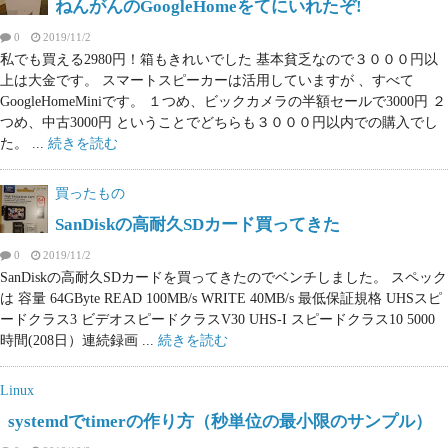
ねんがんのGoogleHomeをてにいれたぞ!
0
2019/11/2
私でも買える2980円！箱もきれいでした 基本貧乏なので３０００円以
上は大金です。 スマートスピーカーは活用していますが 、すべて
GoogleHomeMiniです。 １つめ、ビックカメラの半額セールで3000円 ２
つめ、中古3000円 ということでどちらも３０００円以内での購入でし
た。 ...
続きを読む
買ったもの
SanDiskの高耐久SDカード買ってきた
0
2019/11/2
SanDiskの高耐久SDカードを買ってきたのでベンチしました。 スペック
は 容量 64GByte READ 100MB/s WRITE 40MB/s 最低保証規格 UHSスピ
ードクラス3 ビデオスピードクラスV30 UHS-I スピードクラス10 5000
時間(208日）連続録画 ...
続きを読む
Linux
systemdでtimerの作り方（秒単位の最小限のサンプル）