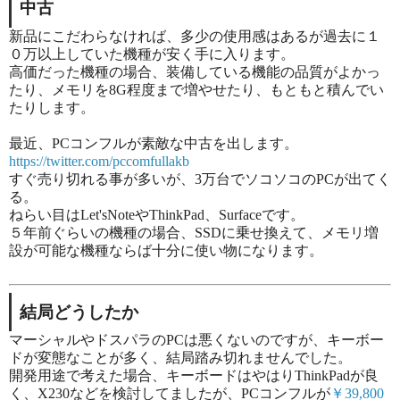
中古
新品にこだわらなければ、多少の使用感はあるが過去に１
０万以上していた機種が安く手に入ります。
高価だった機種の場合、装備している機能の品質がよかっ
たり、メモリを8G程度まで増やせたり、もともと積んでい
たりします。
最近、PCコンフルが素敵な中古を出します。
https://twitter.com/pccomfullakb
すぐ売り切れる事が多いが、3万台でソコソコのPCが出てく
る。
ねらい目はLet'sNoteやThinkPad、Surfaceです。
５年前ぐらいの機種の場合、SSDに乗せ換えて、メモリ増
設が可能な機種ならば十分に使い物になります。
結局どうしたか
マーシャルやドスパラのPCは悪くないのですが、キーボー
ドが変態なことが多く、結局踏み切れませんでした。
開発用途で考えた場合、キーボードはやはりThinkPadが良
く、X230などを検討してましたが、PCコンフルが
￥39,800