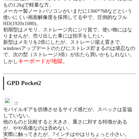
もの1.2kgで軽量な方。
メーカー製ノートパソコンがいまだに1366*768などという
使いにくい画面解像度を採用してる中で、圧倒的なフル
HD(1920x1080)。
初期型はメモリ、ストレージ共にジリ貧で、使い物にはな
りませんが、売り出した事には拍手をしたい。
新型はメモリを2倍にしたが、ストレージ据え置きで、
windowsアップデートのたびにストレス貯まるのは堪忍なの
で、次の型（ストレージ3倍）が出たら買いかもしれない。
キーボードが地獄
しかし
。
GPD Pocket2
モバイルギアを彷彿させるサイズ感だが、スペックは妥協
していない。
他のものと比較すると大きさ、重さに対する特徴がある
が、やや高価なのは否めない。
実際に触ってきたが、7インチはやはりちょっと小さい。