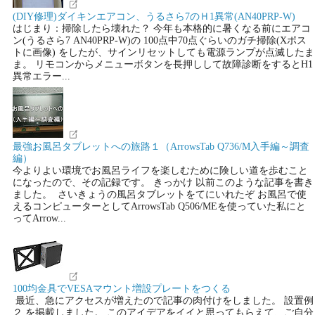
(DIY修理)ダイキンエアコン、うるさら7のＨ1異常(AN40PRP-W)
はじまり：掃除したら壊れた？ 今年も本格的に暑くなる前にエアコ
ン(うるさら7 AN40PRP-W)の 100点中70点ぐらいのガチ掃除(Xポス
トに画像) をしたが、サインリセットしても電源ランプが点滅したま
ま。 リモコンからメニューボタンを長押しして故障診断をするとH1
異常エラー...
最強お風呂タブレットへの旅路１（ArrowsTab Q736/M入手編～調査
編）
今よりよい環境でお風呂ライフを楽しむために険しい道を歩むこと
になったので、その記録です。 きっかけ 以前このような記事を書き
ました。 さいきょうの風呂タブレットをてにいれたぞ お風呂で使
えるコンピューターとしてArrowsTab Q506/MEを使っていた私にと
ってArrow...
100均金具でVESAマウント増設プレートをつくる
最近、急にアクセスが増えたので記事の肉付けをしました。 設置例
２ を掲載しました。 このアイデアをイイと思ってもらえて、ご自分