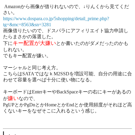
Amazonから画像が借りれないので、↓りんくから見てくだ
さい。
https://www.dospara.co.jp/5shopping/detail_prime.php?
tg=&mc=8563&sn=3281
画像借りたいので、ドスパラにアフィリエイト協力申請し
たらまさかの落選した。
キー配置が大嫌い
下に
とか書いたのがダメだったのかも
しれない。
でもキー配置が嫌い。
マーシャルと同じ考え方。
こちらはSATAではなｋM2SSDを増設可能、自分の用途に合
わせて容量を選べば十分に使い物になる。
キーボードはEnterキーやBackSpaceキーの右にキーがあるの
嫌い
が
なので、
PgUPとかPgDnとかHomeとかEndとか使用頻度がそれほど高
くないキーをなぜそこに入れるという感じ。