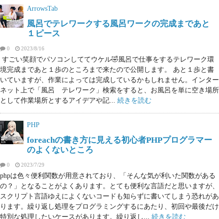
ArrowsTab
風呂でテレワークする風呂ワークの完成まであと
１ピース
0
2023/8/16
すごい笑顔でパソコンしててウケル🤣風呂で仕事をするテレワーク環
境完成まであと１歩のところまで来たので公開します。 あと１歩と書
いていますが、作業によっては完成しているかもしれません。インター
ネット上で「風呂 テレワーク」検索をすると、お風呂を単に空き場所
として作業場所とするアイデアや記...
続きを読む
PHP
foreachの書き方に見える初心者PHPプログラマー
のよくないところ
0
2023/7/29
phpは色々便利関数が用意されており、「そんな気が利いた関数がある
の？」となることがよくあります。とても便利な言語だと思いますが、
スクリプト言語ゆえによくないコードも知らずに書いてしまう恐れがあ
ります。繰り返し処理をプログラミングするにあたり、初回や最後だけ
特別な処理したいケースがあります。繰り返し...
続きを読む