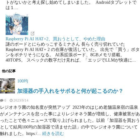
トがないかと考え探し始めてしまいました。 Androidタブレットで
は１...
Raspberry Pi AI HAT+2、買おうとして、やめた理由
謎のボードとにらめっこするミナさん 長らく売り切れていた
Raspberry Pi AI HAT+ 2 の在庫が復活していた。 出先で「買う」ボタ
ンをポチリそうになる。 AI系拡張ボード、8GBメモリ搭載、
40TOPS。 スペックの数字だけ見れば、「エッジでLLMが快適に...
他の記事
100均
加湿器の手入れをサボると何が起こるのか？
0
2023/9/14
レジオネラ菌の知名度が突然アップ 2023年のはじめ老舗温泉宿の温泉
がメンテナンスを怠った事によりレジオネラ菌が増殖し、健康被害があ
ったことで色々ニュースで取り上げられました。以前「加湿器を買おう
として結局100均の加湿器で済ませた話」の中でレジオネラ菌について
触れました。https:/...
続きを読む