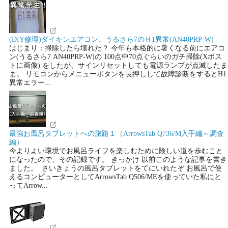
(DIY修理)ダイキンエアコン、うるさら7のＨ1異常(AN40PRP-W)
はじまり：掃除したら壊れた？ 今年も本格的に暑くなる前にエアコ
ン(うるさら7 AN40PRP-W)の 100点中70点ぐらいのガチ掃除(Xポス
トに画像) をしたが、サインリセットしても電源ランプが点滅したま
ま。 リモコンからメニューボタンを長押しして故障診断をするとH1
異常エラー...
最強お風呂タブレットへの旅路１（ArrowsTab Q736/M入手編～調査
編）
今よりよい環境でお風呂ライフを楽しむために険しい道を歩むこと
になったので、その記録です。 きっかけ 以前このような記事を書き
ました。 さいきょうの風呂タブレットをてにいれたぞ お風呂で使
えるコンピューターとしてArrowsTab Q506/MEを使っていた私にと
ってArrow...