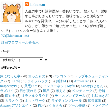
kinkuman
人生の中でIT講師歴が一番長いです。 教えたり、説明
する事が好きらしいです。趣味でちょっと便利なツー
ルやTipsを発信中。 自分の試したことや「あったらい
いな」が、誰かの「知りたかった」につながれば嬉し
いです。 ハムスターはきんくま推し。
𝕏(@kinkuman_net)
詳細プロフィールを表示
ページ
▼
記事カテゴリー
気になった事
(70)
買ったもの
(69)
パソコン
(23)
トラブルシューティン
グ
(22)
100均
(19)
ライフハック
(15)
お話AI
(13)
ArrowsTab
(11)
RaspberryPi
(11)
貧乏DIY
(9)
インターネットMy💩
(8)
Sandyおじさん
(7)
ラズパイ
(7)
目が疲れる
(7)
風呂
(7)
考え方
(6)
ベンチマーク
(5)
分解
(5)
南ミナ
(5)
オラクルクラウド
(4)
ディスプレイアーム
(4)
お絵描きAI
(3)
カラオケ
(3)
ネットワーク
(3)
ライティングレール
(3)
80%充電
(2)
Amazonアソシエイト
(2)
Pi5
(2)
うるさら
(2)
ツール提供
(2)
ドライアイ