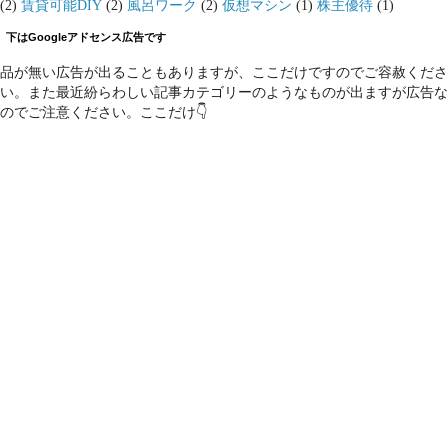
(2)
賃貸可能DIY
(2)
風呂ワーク
(2)
仮想マシン
(1)
株主優待
(1)
下はGoogleアドセンス広告です
品が無い広告が出ることもありますが、ここだけですのでご容赦くださ
い。また最近紛らわしい記事カテゴリーのようなものが出ますが広告な
のでご注意ください。ここだけ👇