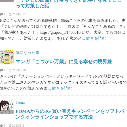
「テレビの画面だけ落ちてきた記事」を見てビビ
って対策した話
0
2023/7/12
EIZOさんが送ってくれる脱落防止部品こちらの記事を読みました。 妻
「テレビの画面だけ落ちてきた！」 原因に「そんなことあるの！？」
「我が家もあった！」https://grapee.jp/1408510 いや、大変。でも自分は
知ってたし、対策したよなぁ。 あれ？ 私のメ...
続きを読む
気になった事
マンガ「こづかい万歳」に見る幸せの境界線
0
2023/6/10
きっかけ 「ステーションバー」というキーワードでSNSで話題になっ
た吉本浩二さんのマンガですがコミックデイズさんで１５話ぐらいまで
無料だったので読んでみま...
続きを読む
Foma
FOMAからの3G 買い替えキャンペーンをソフトバ
ンクオンラインショップでする方法
0
2023/6/3