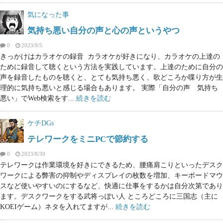
気になった事
気持ち悪い自分の声と心の声というやつ
0
2023/9/5
きっかけはカラオケの録音 カラオケが好きになり、カラオケの上達の
ために録音して聴くという方法を実践しています。上達のために自分の
声を録音したものを聴くと、とても気持ち悪く、歌どころか喋り方が生
理的に気持ち悪いと感じる場合もあります。 実際「自分の声 気持ち
悪い」でWeb検索をす...
続きを読む
ケチDGs
テレワークをミニPCで節約する
0
2023/8/30
テレワークは作業環境を好きにできるため、腰痛肩こりといったデスク
ワークによる弊害の抑制やディスプレイの枚数を増加、キーボードマウ
スなど使いやすいのにするなど、快適に仕事をするかは自分次第であり
ます。デスクワークをする武将っぽい人 ところどころに三国志（主に
KOEIゲーム）ネタを入れてますが...
続きを読む