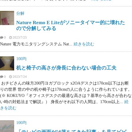
分解
Nature Remo E Liteがソニータイマー的に壊れた
ので分解してみる
0
2023/7/25
Nature 電力モニタリングシステム Nat...
続きを読む
100均
机と椅子の高さが身長に合わない場合の工夫
0
2023/7/24
おチビさんの味方200円ヨガブロック x2OAデスクは170cm以下はお断
りの世界 世の中の机や椅子は170cmの人に合うように作られています。
(※ KOKUYO『オフィスデスクの最適な高さは？基準から高さが合わな
い時の対処法まで解説』） 身長がそれ以下の人間は、170cm以上...
続
きを読む
100均