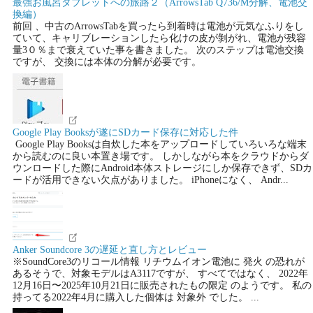
最強お風呂タブレットへの旅路２（ArrowsTab Q736/M分解、電池交
換編）
前回 、中古のArrowsTabを買ったら到着時は電池が元気なふりをし
ていて、キャリブレーションしたら化けの皮が剝がれ、電池が残容
量3０％まで衰えていた事を書きました。 次のステップは電池交換
ですが、 交換には本体の分解が必要です。
Google Play Booksが遂にSDカード保存に対応した件
Google Play Booksは自炊した本をアップロードしていろいろな端末
から読むのに良い本置き場です。 しかしながら本をクラウドからダ
ウンロードした際にAndroid本体ストレージにしか保存できず、SDカ
ードが活用できない欠点がありました。 iPhoneになく、 Andr...
Anker Soundcore 3の遅延と直し方とレビュー
※SoundCore3のリコール情報 リチウムイオン電池に 発火 の恐れが
あるそうで、対象モデルはA3117ですが、 すべてではなく、 2022年
12月16日〜2025年10月21日に販売されたもの限定 のようです。 私の
持ってる2022年4月に購入した個体は 対象外 でした。 ...