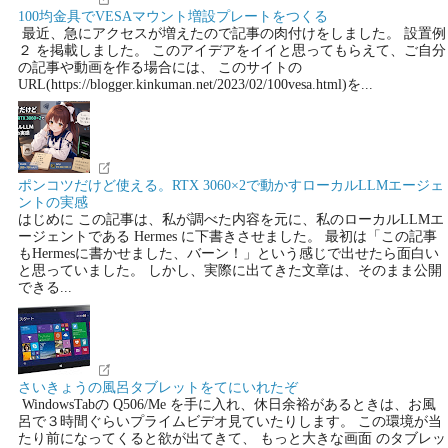
100均金具でVESAマウント増設プレートをつくる
最近、急にアクセスが増えたので記事の肉付けをしました。 設置例
２ を掲載しました。 このアイデアをイイと思ってもらえて、ご自分
の記事や動画を作る場合には、 このサイトの
URL(https://blogger.kinkuman.net/2023/02/100vesa.html)を...
ポンコツだけど使える。RTX 3060×2で動かすローカルLLMエージェ
ントの実感
はじめに この記事は、私が調べた内容を元に、私のローカルLLMエ
ージェントである Hermes に下書きさせました。 最初は「この記事
もHermesに書かせました、バーン！」という感じで出せたら面白い
と思っていました。 しかし、実際に出てきた文章は、そのまま公開
できる...
さいきょうの風呂タブレットをてにいれたぞ
WindowsTabの Q506/Me を手に入れ、休日余裕があるときは、お風
呂で３時間ぐらいプライムビデオ見ていたりします。 この環境が当
たり前になってくると欲が出てきて、 もっと大きな画面 のタブレッ