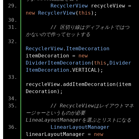
RecyclerView
 recycleView 
=
new
RecyclerView
(
this
);
// 区切り線はディフォルトではつ
かないので作ってセットする
RecyclerView
.
ItemDecoration
itemDecoration 
=
new
DividerItemDecoration
(
this
,
Divider
ItemDecoration
.
VERTICAL
);
recycleView
.
addItemDecoration
(
item
Decoration
);
// RecycleViewはレイアウトマネ
ージャーというものが必要 
LineaLayoutManagerを選ぶとリストになる
LinearLayoutManager
linearLayoutManager 
=
new