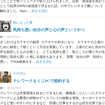
ったことで色々ニュースで取り上げられました。以前「加湿器を買おう
として結局100均の加湿器で済ませた話」の中でレジオネラ菌について
触れました。https:/...
続きを読む
気になった事
気持ち悪い自分の声と心の声というやつ
0
2023/9/5
きっかけはカラオケの録音 カラオケが好きになり、カラオケの上達の
ために録音して聴くという方法を実践しています。上達のために自分の
声を録音したものを聴くと、とても気持ち悪く、歌どころか喋り方が生
理的に気持ち悪いと感じる場合もあります。 実際「自分の声 気持ち
悪い」でWeb検索をす...
続きを読む
ケチDGs
テレワークをミニPCで節約する
0
2023/8/30
テレワークは作業環境を好きにできるため、腰痛肩こりといったデスク
ワークによる弊害の抑制やディスプレイの枚数を増加、キーボードマウ
スなど使いやすいのにするなど、快適に仕事をするかは自分次第であり