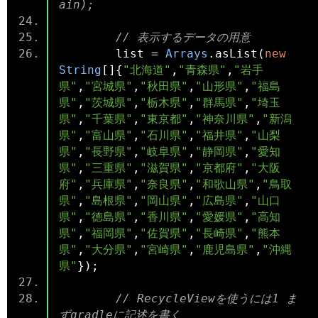
ain);
// 表示するデータの用意
        list 
=
Arrays
.
asList
(
new
String
[]{
"北海道"
,
"青森県"
,
"岩手
県"
,
"宮城県"
,
"秋田県"
,
"山形県"
,
"福島
県"
,
"茨城県"
,
"栃木県"
,
"群馬県"
,
"埼玉
県"
,
"千葉県"
,
"東京都"
,
"神奈川県"
,
"新潟
県"
,
"富山県"
,
"石川県"
,
"福井県"
,
"山梨
県"
,
"長野県"
,
"岐阜県"
,
"静岡県"
,
"愛知
県"
,
"三重県"
,
"滋賀県"
,
"京都府"
,
"大阪
府"
,
"兵庫県"
,
"奈良県"
,
"和歌山県"
,
"鳥取
県"
,
"島根県"
,
"岡山県"
,
"広島県"
,
"山口
県"
,
"徳島県"
,
"香川県"
,
"愛媛県"
,
"高知
県"
,
"福岡県"
,
"佐賀県"
,
"長崎県"
,
"熊本
県"
,
"大分県"
,
"宮崎県"
,
"鹿児島県"
,
"沖縄
県"
});
// RecycleViewを使うには1 ま
ずgradleに記述を書く