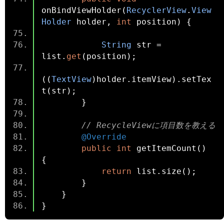
onBindViewHolder
(
RecyclerView
.
View
Holder
 holder
,
int
 position
)
{
String
 str 
=
list
.
get
(
position
);
((
TextView
)
holder
.
itemView
).
setTex
t
(
str
);
}
// RecycleViewに項目数を教える
@Override
public
int
 getItemCount
()
{
return
 list
.
size
();
}
}
}