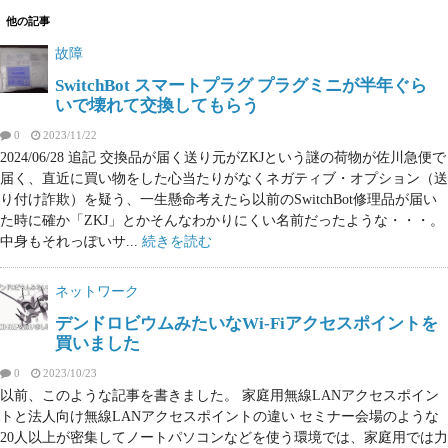
他の記事
故障
SwitchBot スマートプラグ プラグミニが半年ぐら
いで壊れて交換してもらう
0
2023/11/22
2024/06/28 追記 交換品が届く送り元がZKJという謎の荷物が佐川急便で
届く、直近に買い物をした心当たりがなくネガティブ・オプション（送
り付け詐欺）を疑う、一生懸命考えたら以前のSwitchBot修理品が届い
た時に確か「ZKJ」とかそんなわかりにくい名前だったような・・・。
中身もそれっぽいサ...
続きを読む
ネットワーク
デンドロビウムみたいなWi-Fiアクセスポイントを
買いました
0
2023/10/23
以前、このような記事を書きました。 家庭用無線LANアクセスポイン
トと法人向け無線LANアクセスポイントの違い セミナー会場のような
20人以上が密集してノートパソコンなどを使う環境では、家庭用では力