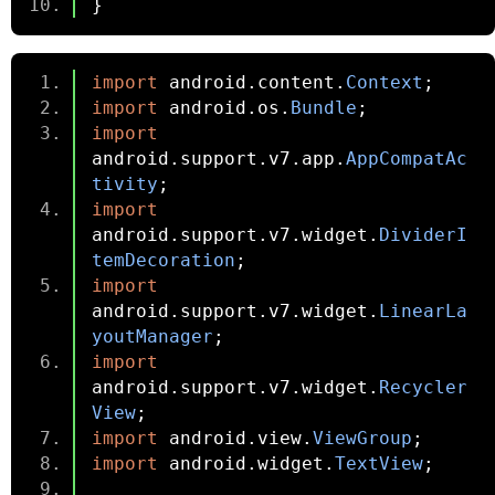
}
import
 android
.
content
.
Context
;
import
 android
.
os
.
Bundle
;
import
android
.
support
.
v7
.
app
.
AppCompatAc
tivity
;
import
android
.
support
.
v7
.
widget
.
DividerI
temDecoration
;
import
android
.
support
.
v7
.
widget
.
LinearLa
youtManager
;
import
android
.
support
.
v7
.
widget
.
Recycler
View
;
import
 android
.
view
.
ViewGroup
;
import
 android
.
widget
.
TextView
;