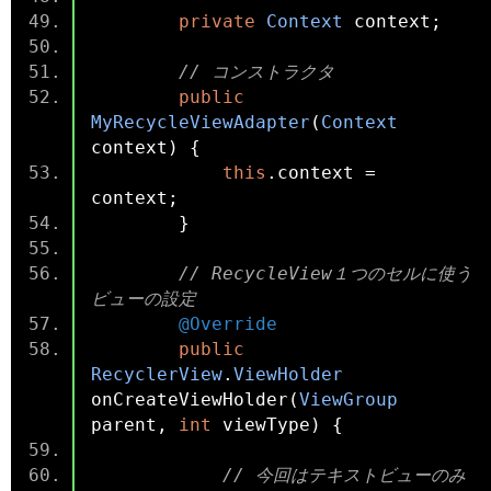
private
Context
 context
;
// コンストラクタ
public
MyRecycleViewAdapter
(
Context
context
)
{
this
.
context 
=
context
;
}
// RecycleView１つのセルに使う
ビューの設定
@Override
public
RecyclerView
.
ViewHolder
onCreateViewHolder
(
ViewGroup
parent
,
int
 viewType
)
{
// 今回はテキストビューのみ