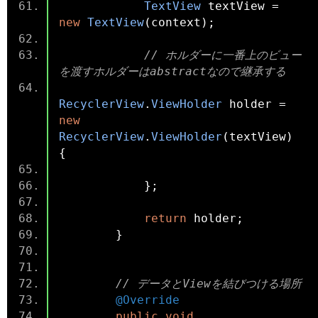
TextView
 textView 
=
new
TextView
(
context
);
// ホルダーに一番上のビュー
を渡すホルダーはabstractなので継承する
RecyclerView
.
ViewHolder
 holder 
=
new
RecyclerView
.
ViewHolder
(
textView
)
{
};
return
 holder
;
}
// データとViewを結びつける場所
@Override
public
void