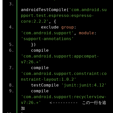
androidTestCompile
(
'com.android.su
pport.test.espresso:espresso-
core:2.2.2'
,
{
        exclude 
group
:
'com.android.support'
,
module
:
'support-annotations'
})
    compile 
'com.android.support:appcompat-
v7:26.+'
    compile 
'com.android.support.constraint:co
nstraint-layout:1.0.2'
    testCompile 
'junit:junit:4.12'
    compile 
'com.android.support:recyclerview-
v7:26.+'
＜----------　この一行を追
加