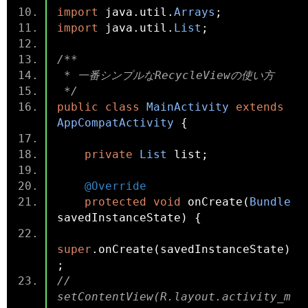
import
 java
.
util
.
Arrays
;
import
 java
.
util
.
List
;
/**
 * 一番シンプルなRecycleViewの使い方
 */
public
class
MainActivity
extends
AppCompatActivity
{
private
List
 list
;
@Override
protected
void
 onCreate
(
Bundle
savedInstanceState
)
{
super
.
onCreate
(
savedInstanceState
)
;
//        
setContentView(R.layout.activity_m