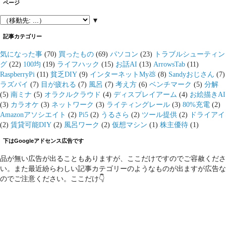
ページ
▼
記事カテゴリー
気になった事
(70)
買ったもの
(69)
パソコン
(23)
トラブルシューティン
グ
(22)
100均
(19)
ライフハック
(15)
お話AI
(13)
ArrowsTab
(11)
RaspberryPi
(11)
貧乏DIY
(9)
インターネットMy💩
(8)
Sandyおじさん
(7)
ラズパイ
(7)
目が疲れる
(7)
風呂
(7)
考え方
(6)
ベンチマーク
(5)
分解
(5)
南ミナ
(5)
オラクルクラウド
(4)
ディスプレイアーム
(4)
お絵描きAI
(3)
カラオケ
(3)
ネットワーク
(3)
ライティングレール
(3)
80%充電
(2)
Amazonアソシエイト
(2)
Pi5
(2)
うるさら
(2)
ツール提供
(2)
ドライアイ
(2)
賃貸可能DIY
(2)
風呂ワーク
(2)
仮想マシン
(1)
株主優待
(1)
下はGoogleアドセンス広告です
品が無い広告が出ることもありますが、ここだけですのでご容赦くださ
い。また最近紛らわしい記事カテゴリーのようなものが出ますが広告な
のでご注意ください。ここだけ👇