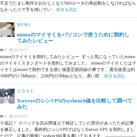
不足でたまに動作がおかしくなりWifiルータの再起動をしなければなら
なかったりで手を焼いてい...
続きを読む
MVNO
mineoのマイそくをパソコンで使うために契約し
てみたレビュー
0
2023/9/27
mineoのマイそくを契約してみたレビュー ずっと気になっていたmineo
のマイそくスタンダードを契約してみました。 mineoのマイそくとはマ
イそくはmineoで契約できる使い放題定額回線の事です。通信速度は約
1000円の1.5Mbpsか、2200円の3Mbpsとなり、遅い部...
続きを読む
クラウド
XserverのシンVPSのsysbench値を比較して調べて
みた
0
2023/9/21
※追記！ スペックを読み間違えて検証していた部分があったため記事
を修正しました。最終的にシンVPSではなくXserver VPS を契約しまし
たので、記事の最後にsysbench結果を書いておきます。--------------------