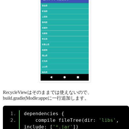
RecycleViewはそのままでは使えないので、
build.gradle(Modle:appeに一行追加します。
dependencies 
{
    compile fileTree
(
dir
:
'libs'
,
include
:
[
'*.jar'
])