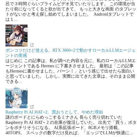
呂で３時間ぐらいプライムビデオ見ていたりします。 この環境が当
たり前になってくると欲が出てきて、 もっと大きな画面 のタブレッ
トがないかと考え探し始めてしまいました。 Androidタブレットで
は１...
ポンコツだけど使える。RTX 3060×2で動かすローカルLLMエージェ
ントの実感
はじめに この記事は、私が調べた内容を元に、私のローカルLLMエ
ージェントである Hermes に下書きさせました。 最初は「この記事
もHermesに書かせました、バーン！」という感じで出せたら面白い
と思っていました。 しかし、実際に出てきた文章は、そのまま公開
できる...
Raspberry Pi AI HAT+2、買おうとして、やめた理由
謎のボードとにらめっこするミナさん 長らく売り切れていた
Raspberry Pi AI HAT+ 2 の在庫が復活していた。 出先で「買う」ボタ
ンをポチリそうになる。 AI系拡張ボード、8GBメモリ搭載、
40TOPS。 スペックの数字だけ見れば、「エッジでLLMが快適に...