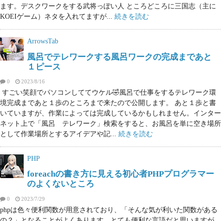
ます。デスクワークをする武将っぽい人 ところどころに三国志（主に
KOEIゲーム）ネタを入れてますが...
続きを読む
ArrowsTab
風呂でテレワークする風呂ワークの完成まであと
１ピース
0
2023/8/16
すごい笑顔でパソコンしててウケル🤣風呂で仕事をするテレワーク環
境完成まであと１歩のところまで来たので公開します。 あと１歩と書
いていますが、作業によっては完成しているかもしれません。インター
ネット上で「風呂 テレワーク」検索をすると、お風呂を単に空き場所
として作業場所とするアイデアや記...
続きを読む
PHP
foreachの書き方に見える初心者PHPプログラマー
のよくないところ
0
2023/7/29
phpは色々便利関数が用意されており、「そんな気が利いた関数がある
の？」となることがよくあります。とても便利な言語だと思いますが、