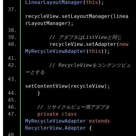
LinearLayoutManager
(
this
);
recycleView
.
setLayoutManager
(
linea
rLayoutManager
);
// アダプタはListViewと同じ
        recycleView
.
setAdapter
(
new
MyRecycleViewAdapter
(
this
));
// RecycleViewをコンテンツビュ
ーとする
setContentView
(
recycleView
);
}
// リサイクルビュー用アダプタ
private
class
MyRecycleViewAdapter
extends
RecyclerView
.
Adapter
{