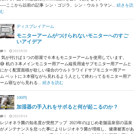
----ここから以前の記事 シン・ゴジラ、シン・ウルトラマン...
続きを読
む
ディスプレイアーム
モニターアームがつけられないモニターへのすご
いアイデア
0
2023/9/20
気が付けば１つの部屋で６本もモニターアームを使用しています。
😅 机の３本メインモニター用アーム縦長用途サブモニター用アームと
にかく配置面積が欲しい場合のウルトラワイドサブモニター用アー
ム ベットに３本寝ながら見れるよう人として終わってるモニター用ア
ーム寝ながら見れる...
続きを読む
100均
加湿器の手入れをサボると何が起こるのか？
0
2023/9/14
レジオネラ菌の知名度が突然アップ 2023年のはじめ老舗温泉宿の温泉
がメンテナンスを怠った事によりレジオネラ菌が増殖し、健康被害があ