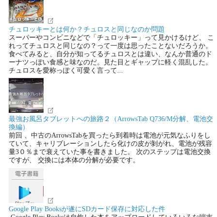
チュロッキーとは何か？チュロスと同じなのか問題
スーパーやコンビニなどで「チュロッキー」って見かけるけど、 こ
れってチュロスと同じなの？って一度は思ったことないだろうか。
食べてみると、自分が知ってるチュロスとは違い、なんか普通のド
ーナツっぽい食感と味なのだ。見た目とギャップに軽く混乱した。
チュロスを愛称っぽく可愛く言って...
最強お風呂タブレットへの旅路２（ArrowsTab Q736/M分解、電池交
換編）
前回 、中古のArrowsTabを買ったら到着時は電池が元気なふりをし
ていて、キャリブレーションしたら化けの皮が剝がれ、電池が残容
量3０％まで衰えていた事を書きました。 次のステップは電池交換
ですが、 交換には本体の分解が必要です。
Google Play Booksが遂にSDカード保存に対応した件
Google Play Booksは自炊した本をアップロードしていろいろな端末