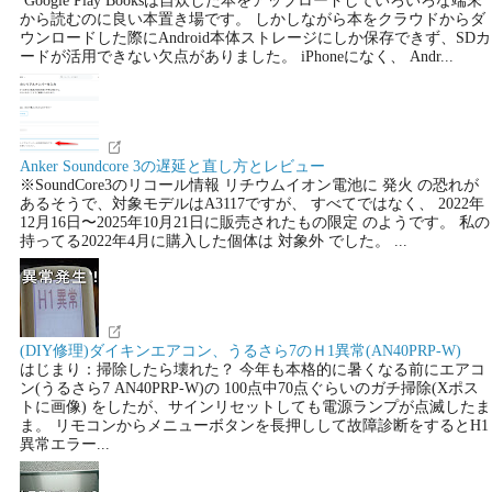
から読むのに良い本置き場です。 しかしながら本をクラウドからダ
ウンロードした際にAndroid本体ストレージにしか保存できず、SDカ
ードが活用できない欠点がありました。 iPhoneになく、 Andr...
Anker Soundcore 3の遅延と直し方とレビュー
※SoundCore3のリコール情報 リチウムイオン電池に 発火 の恐れが
あるそうで、対象モデルはA3117ですが、 すべてではなく、 2022年
12月16日〜2025年10月21日に販売されたもの限定 のようです。 私の
持ってる2022年4月に購入した個体は 対象外 でした。 ...
(DIY修理)ダイキンエアコン、うるさら7のＨ1異常(AN40PRP-W)
はじまり：掃除したら壊れた？ 今年も本格的に暑くなる前にエアコ
ン(うるさら7 AN40PRP-W)の 100点中70点ぐらいのガチ掃除(Xポス
トに画像) をしたが、サインリセットしても電源ランプが点滅したま
ま。 リモコンからメニューボタンを長押しして故障診断をするとH1
異常エラー...