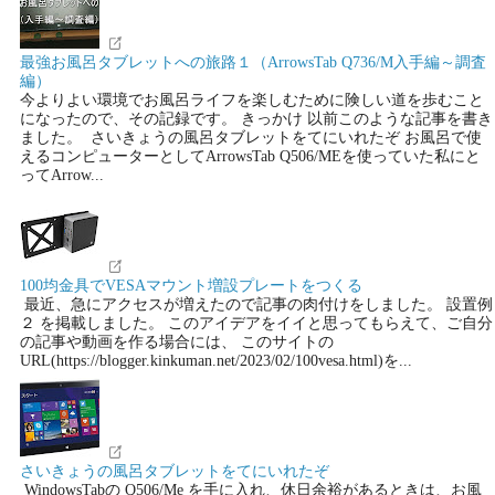
最強お風呂タブレットへの旅路１（ArrowsTab Q736/M入手編～調査
編）
今よりよい環境でお風呂ライフを楽しむために険しい道を歩むこと
になったので、その記録です。 きっかけ 以前このような記事を書き
ました。 さいきょうの風呂タブレットをてにいれたぞ お風呂で使
えるコンピューターとしてArrowsTab Q506/MEを使っていた私にと
ってArrow...
100均金具でVESAマウント増設プレートをつくる
最近、急にアクセスが増えたので記事の肉付けをしました。 設置例
２ を掲載しました。 このアイデアをイイと思ってもらえて、ご自分
の記事や動画を作る場合には、 このサイトの
URL(https://blogger.kinkuman.net/2023/02/100vesa.html)を...
さいきょうの風呂タブレットをてにいれたぞ
WindowsTabの Q506/Me を手に入れ、休日余裕があるときは、お風