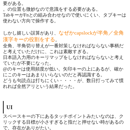
要がある。
。の位置も微妙なので意識をする必要がある。
TabキーがFnとの組み合わせなので使いにくい、タブキーは
使わない方向で操作する。
なぜかcapslockが半角／全角
しかし嬉しい誤算があり、
漢字キーの役割をする
。
全角、半角切り替えが一番対策しなければならない事柄だ
と考えていただけに、これは素敵すぎる。
日本語入力用のキーリマップをしなければならないと考え
ていたが不要になった。
@のキーは使用頻度が低い。矢印キーの上にあるが、確か
にこのキーはあまりいらないのだと再認識する。
どうも句読点は打ちにくい・・・・が、数日打ってみて慣
れれば全然アリという結果だった。
UI
スペースキーの下にあるタッチポイントみたいなのは、ク
リックする目標が小さすぎると指だと押せない時があるの
で、存在がありがたい。