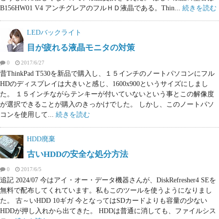
B156HW01 V4 アンチグレアのフルＨＤ液晶である。Thin...
続きを読む
LEDバックライト
目が疲れる液晶モニタの対策
0
2017/6/27
昔ThinkPad T530を新品で購入し、１５インチのノートパソコンにフル
HDのディスプレイは大きいと感じ、1600x900というサイズにしまし
た。 １５インチながらテンキーが付いていないという事とこの解像度
が選択できることが購入のきっかけでした。 しかし、このノートパソ
コンを使用して...
続きを読む
HDD廃棄
古いHDDの安全な処分方法
0
2017/6/5
追記 2024/07 今はアイ・オー・データ機器さんが、DiskRefresher4 SEを
無料で配布してくれています。私もこのツールを使うようになりまし
た。 古～いHDD 10ギガ 今となってはSDカードよりも容量の少ない
HDDが押し入れから出てきた。 HDDは普通に消しても、ファイルシス