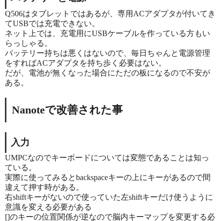
Q506はタブレットではあるが、専用ACアダプタが付いてき
てUSBでは充電できない。
ネット上では、充電用にUSBケーブルを作っている方もい
らっしゃる。
バッテリー持ちは悪くはないので、毎日ちゃんと電源管理
をすればACアダプタを持ち歩く必要はない。
だが、電池が無くなった場合にただの板になるので不安が
ある。
Nanoteで改善された事
入力
UMPCなのでキーボードについては変態であることは知っ
ている。
実際に使ってみるとbackspaceキーの上にキーがあるので間
違えて押す時がある。
右shiftキーがないので使っていた左shiftキーだけ使うように
意識を変える必要がある
[]のキーの位置関係が逆なので脳内キーマップを変更する必