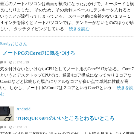
最近のノートパソコンは画面が横長になったおかげで、キーボードも横
長になりました。 そのため、その余剰スペースにテンキーを入れると
いうことが流行ってしまっている。 スペース的に余裕のない１３～１
４インチを除くとノートパソコンでは、テンキーがないもののほうが珍
しい。 タッチタイピングしている...
続きを読む
Sandyおじさん
ノートPCのCorei7に気をつけろ
0
2017/10/19
気を付けないといけないCPUとしてノート用のCore™ i7がある。 Corei7
というとデスクトップCPUでは、通常4コア構成になっており２コアな
Corei3などと比較した場合にリアルなコアが多い点で単純に性能が高
い。 しかし、ノート用のCorei7は２コアというCorei7という...
続きを読
む
Android
TORQUE G01のいいところとわるいところ
0
2017/10/1
TONE m14を見にIOSYSへ行ったのですが、 ふと隣を見るとゴツイ携帯