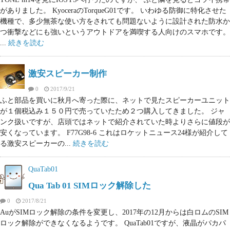
がありました。 KyoceraのTorqueG01です。 いわゆる防御に特化させた
機種で、多少無茶な使い方をされても問題ないように設計された防水か
つ衝撃などにも強いというアウトドアを満喫する人向けのスマホです。
...
続きを読む
激安スピーカー制作
0
2017/9/21
ふと部品を買いに秋月へ寄った際に、ネットで見たスピーカーユニット
が１個税込み１５０円で売っていたため２つ購入してきました。 ジャ
ンク扱いですが、店頭ではネットで紹介されていた時よりさらに値段が
安くなっています。 F77G98-6 これはロケットニュース24様が紹介して
る激安スピーカーの...
続きを読む
QuaTab01
Qua Tab 01 SIMロック解除した
0
2017/8/21
AuがSIMロック解除の条件を変更し、2017年の12月からは白ロムのSIM
ロック解除ができなくなるようです。 QuaTab01ですが、液晶がパカパ