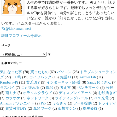
人生の中でIT講師歴が一番長いです。 教えたり、説明
する事が好きらしいです。趣味でちょっと便利なツー
ルやTipsを発信中。 自分の試したことや「あったらい
いな」が、誰かの「知りたかった」につながれば嬉し
いです。 ハムスターはきんくま推し。
𝕏(@kinkuman_net)
詳細プロフィールを表示
ページ
▼
記事カテゴリー
気になった事
(70)
買ったもの
(69)
パソコン
(23)
トラブルシューティン
グ
(22)
100均
(19)
ライフハック
(15)
お話AI
(13)
ArrowsTab
(11)
RaspberryPi
(11)
貧乏DIY
(9)
インターネットMy💩
(8)
Sandyおじさん
(7)
ラズパイ
(7)
目が疲れる
(7)
風呂
(7)
考え方
(6)
ベンチマーク
(5)
分解
(5)
南ミナ
(5)
オラクルクラウド
(4)
ディスプレイアーム
(4)
お絵描きAI
(3)
カラオケ
(3)
ネットワーク
(3)
ライティングレール
(3)
80%充電
(2)
Amazonアソシエイト
(2)
Pi5
(2)
うるさら
(2)
ツール提供
(2)
ドライアイ
(2)
賃貸可能DIY
(2)
風呂ワーク
(2)
仮想マシン
(1)
株主優待
(1)
下はGoogleアドセンス広告です