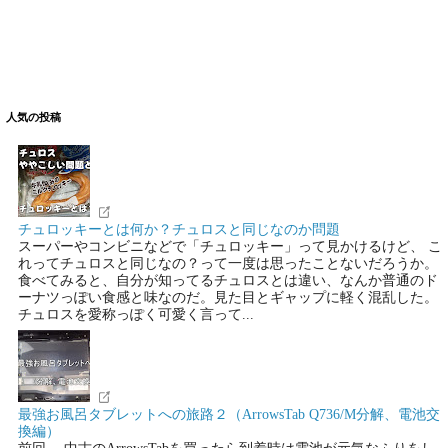
人気の投稿
チュロッキーとは何か？チュロスと同じなのか問題
スーパーやコンビニなどで「チュロッキー」って見かけるけど、 こ
れってチュロスと同じなの？って一度は思ったことないだろうか。
食べてみると、自分が知ってるチュロスとは違い、なんか普通のド
ーナツっぽい食感と味なのだ。見た目とギャップに軽く混乱した。
チュロスを愛称っぽく可愛く言って...
最強お風呂タブレットへの旅路２（ArrowsTab Q736/M分解、電池交
換編）
前回 、中古のArrowsTabを買ったら到着時は電池が元気なふりをし