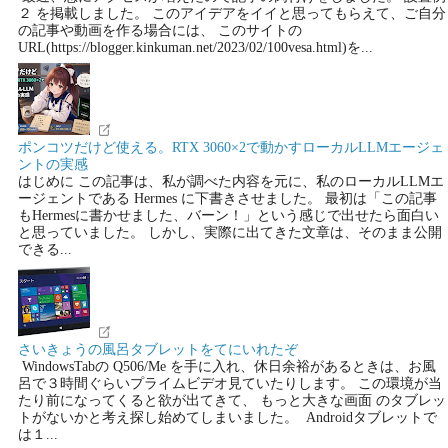
２ を掲載しました。 このアイデアをイイと思ってもらえて、ご自分
の記事や動画を作る場合には、 このサイトの
URL(https://blogger.kinkuman.net/2023/02/100vesa.html)を...
ポンコツだけど使える。RTX 3060×2で動かすローカルLLMエージェ
ントの実感
はじめに この記事は、私が調べた内容を元に、私のローカルLLMエ
ージェントである Hermes に下書きさせました。 最初は「この記事
もHermesに書かせました、バーン！」という感じで出せたら面白い
と思っていました。 しかし、実際に出てきた文章は、そのまま公開
できる...
さいきょうの風呂タブレットをてにいれたぞ
WindowsTabの Q506/Me を手に入れ、休日余裕があるときは、お風
呂で３時間ぐらいプライムビデオ見ていたりします。 この環境が当
たり前になってくると欲が出てきて、 もっと大きな画面 のタブレッ
トがないかと考え探し始めてしまいました。 Androidタブレットで
は１...