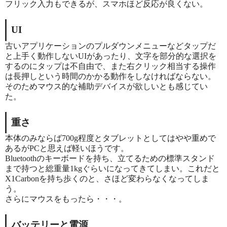
フリック入力もできるが、スマホほど反応が良くない。
UI
古いアプリケーションのプルダウンメニューなどタップだ
と上手く動作しないUIがあったり、文字を部分的な選択を
するのにタップは不自由で、また右クリック相当する操作
は長押しという時間のかかる動作をしなければならない。
そのためマウス的な補助デバイスが欲しいとも感じてい
た。
重さ
本体のみならば700g程度とタブレットとしてはやや重めで
あるがPCと思えば軽いほうです。
Bluetoothのキーボードを持ち、立てるための標準スタンド
まで持つと総重量1kgぐらいになってきてしまい。これだと
X1Carbonを持ち歩くのと、さほど変わらなくなってしま
う。
さらにマウスをもったら・・・。
バッテリーと電源