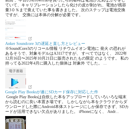
ていて、キャリブレーションしたら化けの皮が剝がれ、電池が残容
量3０％まで衰えていた事を書きました。 次のステップは電池交換
ですが、 交換には本体の分解が必要です。
Anker Soundcore 3の遅延と直し方とレビュー
※SoundCore3のリコール情報 リチウムイオン電池に 発火 の恐れが
あるそうで、対象モデルはA3117ですが、 すべてではなく、 2022年
12月16日〜2025年10月21日に販売されたもの限定 のようです。 私の
持ってる2022年4月に購入した個体は 対象外 でした。 ...
Google Play Booksが遂にSDカード保存に対応した件
Google Play Booksは自炊した本をアップロードしていろいろな端末
から読むのに良い本置き場です。 しかしながら本をクラウドからダ
ウンロードした際にAndroid本体ストレージにしか保存できず、SDカ
ードが活用できない欠点がありました。 iPhoneになく、 Andr...