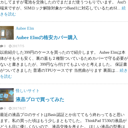
カしてますが電池を交換したのでまだまだ使うつもりでいます。 Auの
端末ですが、SIMロック解除対象かつBand1に対応しているためSI...
続
きを読む
Aubee Elm
Aubee Elmの格安カバー購入
0
2017/7/5
以前紹介した399円のケースを買ったので紹介します。 Aubee Elmは本
体がそもそも安く、裏の蓋も２種類ついているためカバーで守る必要が
ないと書きましたが、399円なら付けてもよいかと考えました。 保証書
がついてきました 普通のTPUケースです 当然曲がります 裏面は...
続き
を読む
怪しいサイト
液晶プロで買ってみた
0
2017/6/27
最近の液晶プロのサイトはBasic認証とか出ててもう終わってると思い
ます。私の買った頃はもう少しまともでした。 ThinkPad T530の液晶が
どうも目に優しくないので、液晶交換を考えた。 ほしい液晶の型番は