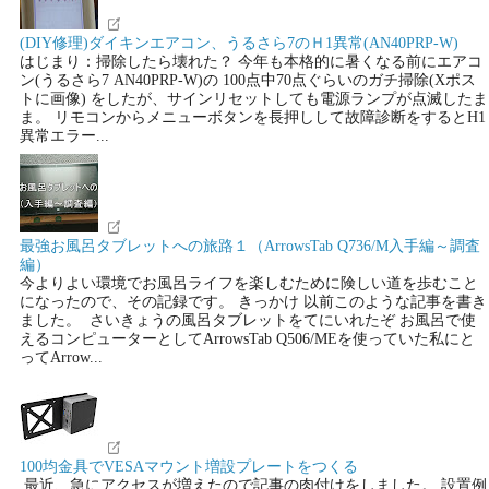
(DIY修理)ダイキンエアコン、うるさら7のＨ1異常(AN40PRP-W)
はじまり：掃除したら壊れた？ 今年も本格的に暑くなる前にエアコ
ン(うるさら7 AN40PRP-W)の 100点中70点ぐらいのガチ掃除(Xポス
トに画像) をしたが、サインリセットしても電源ランプが点滅したま
ま。 リモコンからメニューボタンを長押しして故障診断をするとH1
異常エラー...
最強お風呂タブレットへの旅路１（ArrowsTab Q736/M入手編～調査
編）
今よりよい環境でお風呂ライフを楽しむために険しい道を歩むこと
になったので、その記録です。 きっかけ 以前このような記事を書き
ました。 さいきょうの風呂タブレットをてにいれたぞ お風呂で使
えるコンピューターとしてArrowsTab Q506/MEを使っていた私にと
ってArrow...
100均金具でVESAマウント増設プレートをつくる
最近、急にアクセスが増えたので記事の肉付けをしました。 設置例