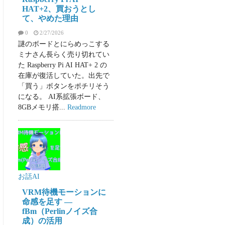
HAT+2、買おうとし
て、やめた理由
0
2/27/2026
謎のボードとにらめっこする
ミナさん長らく売り切れてい
た Raspberry Pi AI HAT+ 2 の
在庫が復活していた。出先で
「買う」ボタンをポチリそう
になる。 AI系拡張ボード、
8GBメモリ搭...
Readmore
お話AI
VRM待機モーションに
命感を足す —
fBm（Perlinノイズ合
成）の活用