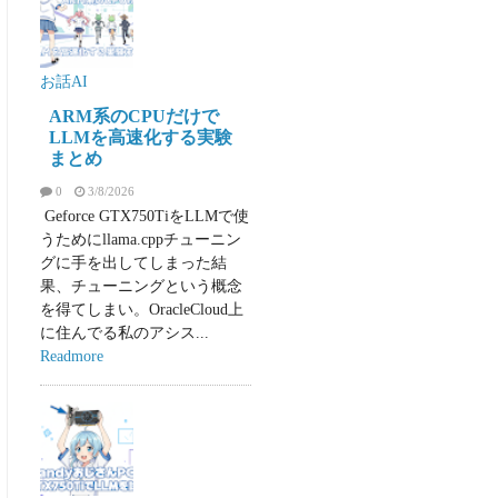
お話AI
ARM系のCPUだけで
LLMを高速化する実験
まとめ
0
3/8/2026
Geforce GTX750TiをLLMで使
うためにllama.cppチューニン
グに手を出してしまった結
果、チューニングという概念
を得てしまい。OracleCloud上
に住んでる私のアシス...
Readmore