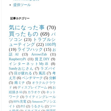
提供ツール
記事カテゴリー
気になった事
(70)
買ったもの
(69)
パ
ソコン
(23)
トラブルシ
ューティング
(22)
100均
(19)
ライフハック
(15)
お
話AI
(13)
ArrowsTab
(11)
RaspberryPi
(11)
貧乏DIY
(9)
インターネットMy💩
(8)
Sandyおじさん
(7)
ラズパイ
(7)
目が疲れる
(7)
風呂
(7)
考
え方
(6)
ベンチマーク
(5)
分解
(5)
南ミナ
(5)
オラクルクラウ
ド
(4)
ディスプレイアーム
(4)
お
絵描きAI
(3)
カラオケ
(3)
ネット
ワーク
(3)
ライティングレール
(3)
80%充電
(2)
Amazonアソシエ
イト
(2)
Pi5
(2)
うるさら
(2)
ツー