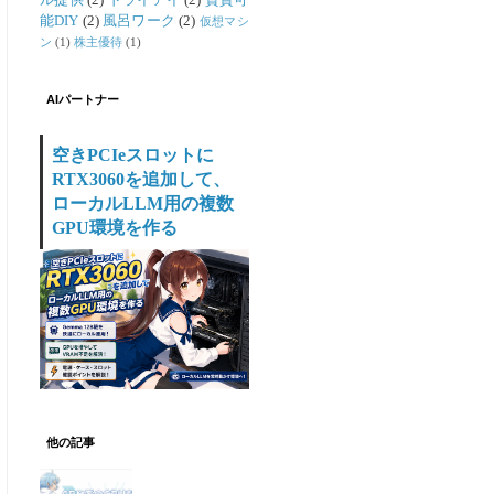
ル提供
(2)
ドライアイ
(2)
賃貸可
能DIY
(2)
風呂ワーク
(2)
仮想マシ
ン
(1)
株主優待
(1)
AIパートナー
空きPCIeスロットに
RTX3060を追加して、
ローカルLLM用の複数
GPU環境を作る
他の記事