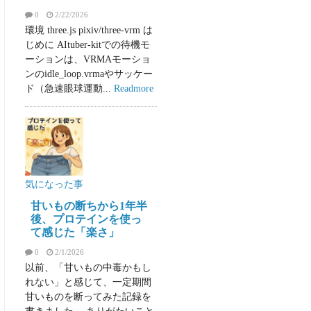
0
2/22/2026
環境 three.js pixiv/three-vrm は
じめに AItuber-kitでの待機モ
ーションは、VRMAモーショ
ンのidle_loop.vrmaやサッケー
ド（急速眼球運動...
Readmore
気になった事
甘いもの断ちから1年半
後、プロテインを使っ
て感じた「楽さ」
0
2/1/2026
以前、「甘いもの中毒かもし
れない」と感じて、一定期間
甘いものを断ってみた記録を