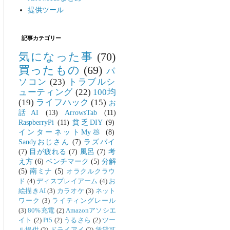
提供ツール
記事カテゴリー
気になった事
(70)
買ったもの
(69)
パ
ソコン
(23)
トラブルシ
ューティング
(22)
100均
(19)
ライフハック
(15)
お
話AI
(13)
ArrowsTab
(11)
RaspberryPi
(11)
貧乏DIY
(9)
インターネットMy💩
(8)
Sandyおじさん
(7)
ラズパイ
(7)
目が疲れる
(7)
風呂
(7)
考
え方
(6)
ベンチマーク
(5)
分解
(5)
南ミナ
(5)
オラクルクラウ
ド
(4)
ディスプレイアーム
(4)
お
絵描きAI
(3)
カラオケ
(3)
ネット
ワーク
(3)
ライティングレール
(3)
80%充電
(2)
Amazonアソシエ
イト
(2)
Pi5
(2)
うるさら
(2)
ツー