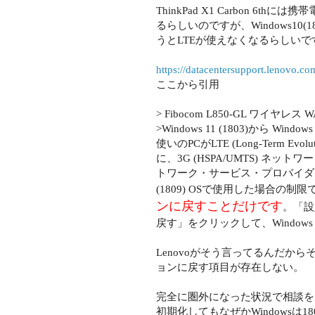
ThinkPad X1 Carbon 
るらしいのですが、Windows10(1
うとLTEが使えなくなるらしいで
https://datacentersupport.lenovo.co
ここから引用
> Fibocom L850-GL ワイヤ
>Windows 11 (1803)から 
使いのPCがLTE (Long-Term
に、3G (HSPA/UMTS) ネ
トワーク・サービス・プロバイダーによる
(1809) OSで使用した
場合の制限
ンに戻すことだけです
。「設
戻す」をクリックして、Window
Lenovoがそう言ってるんだか
ョンに戻す項目が存在しない。
完全に圏外になった状況で相談を
初期化してもなぜかWindowsは1