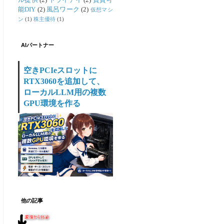
ル提供
(2)
ドライアイ
(2)
賃貸可
能DIY
(2)
風呂ワーク
(2)
仮想マシ
ン
(1)
株主優待
(1)
AIパートナー
空きPCIeスロットに
RTX3060を追加して、
ローカルLLM用の複数
GPU環境を作る
他の記事