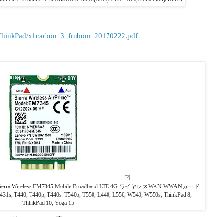
s/ThinkPad/x1carbon_3_frubom_20170222.pdf
 Sierra Wireless EM7345 Mobile Broadband LTE 4G ワイヤレスWAN WWANカード
431s, T440, T440p, T440s, T540p, T550, L440, L550, W540, W550s, ThinkPad 8,
ThinkPad 10, Yoga 15