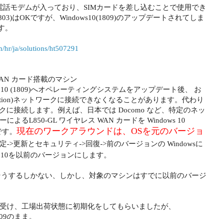
6thには携帯電話モデムが入っており、SIMカードを差し込むことで使用でき
803)はOKですが、Windows10(1809)のアップデートされてしま
す。
m/hr/ja/solutions/ht507291
レス WAN カード搭載のマシン
Windows 10 (1809)へオペレーティングシステムをアップデート後、 お
 Evolution)ネットワークに接続できなくなることがあります。代わり
ットワークに接続します。例えば、日本では Docomo など、特定のネッ
L850-GL ワイヤレス WAN カードを Windows 10
現在のワークアラウンドは、OSを元のバージョ
です。
定->更新とセキュリティ->回復->前のバージョンの Windowsに
s 10を以前のバージョンにします。
らそうするしかない、しかし、対象のマシンはすでに以前のバージ
受け、工場出荷状態に初期化をしてもらいましたが、
809のまま。