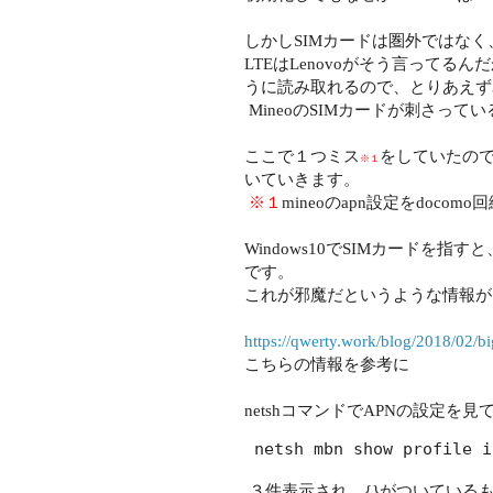
しかしSIMカードは圏外ではなく、D
LTEはLenovoがそう言って
うに読み取れるので、とりあえず
MineoのSIMカードが刺さっ
ここで１つミス
をしていたの
※１
いていきます。
※１
mineoのapn設定をdoc
Windows10でSIMカードを
です。
これが邪魔だというような情報が
https://qwerty.work/blog/2018/02/
こちらの情報を参考に
netshコマンドでAPNの設定を見
 netsh mbn show profile
３件表示され、{}がついている