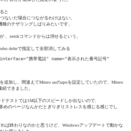
みると
定でつないだ場合につながるわけはない。
い機種のテザリングしばりみたいです。
 、netshコマンドからは消せるという。
h mbn delteで指定して全部消してみる
ile interface="携帯電話" name="表示された番号記号"
加し、間違えてMineo auのapnを設定していたので、Mineo
ら接続できました。
ードテストでは1M以下のスピードしか出ないので、
像多めのページなんかだとぎりぎりストレスを感じる感じでし
ば終わりなのかと思うけど、Windowsアップデートで動かな