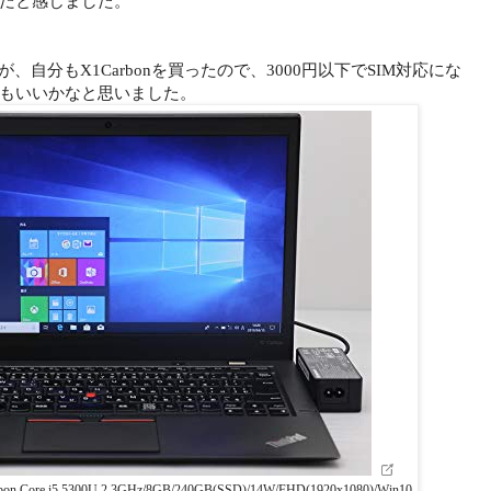
だと感じました。
ですが、自分もX1Carbonを買ったので、3000円以下でSIM対応にな
もいいかなと思いました。
n Core i5 5300U 2.3GHz/8GB/240GB(SSD)/14W/FHD(1920x1080)/Win10