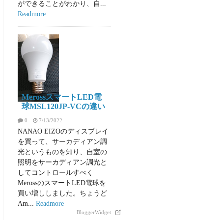
ができることがわかり、自...
Readmore
買ったもの
MerossスマートLED電
球MSL120JP-VCの違い
0
7/13/2022
NANAO EIZOのディスプレイ
を買って、サーカディアン調
光というものを知り、自室の
照明をサーカディアン調光と
してコントロールすべく
MerossのスマートLED電球を
買い増ししました。ちょうど
Am...
Readmore
BloggerWidget