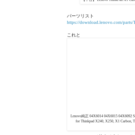
パーツリスト
https://download.lenovo.com/part
これと
Lenovo純正 04X6014 04X6015 04X6092
for Thinkpad X240, X250, X1 Carbon, T