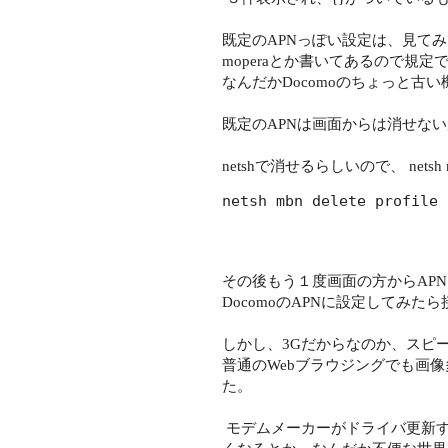
既定のAPNっぽい設定は、見て
moperaとか書いてあるので規
なんだかDocomoのちょっと古
既定のAPNは画面からは消せないが
netshで消せるらしいので、 nets
netsh mbn delete prof
その後もう１度画面の方からAPNを追
DocomoのAPNに設定してみた
しかし、3Gだからなのか、スピ
普通のWebブラウジングでも画
た。
モデムメーカーがドライバ更新すれ