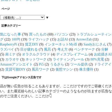
ページ
▼
記事カテゴリー
気になった事
(70)
買ったもの
(69)
パソコン
(23)
トラブルシューティン
グ
(22)
100均
(19)
ライフハック
(15)
お話AI
(13)
ArrowsTab
(11)
RaspberryPi
(11)
貧乏DIY
(9)
インターネットMy💩
(8)
Sandyおじさん
(7)
ラズパイ
(7)
目が疲れる
(7)
風呂
(7)
考え方
(6)
ベンチマーク
(5)
分解
(5)
南ミナ
(5)
オラクルクラウド
(4)
ディスプレイアーム
(4)
お絵描きAI
(3)
カラオケ
(3)
ネットワーク
(3)
ライティングレール
(3)
80%充電
(2)
Amazonアソシエイト
(2)
Pi5
(2)
うるさら
(2)
ツール提供
(2)
ドライアイ
(2)
賃貸可能DIY
(2)
風呂ワーク
(2)
仮想マシン
(1)
株主優待
(1)
下はGoogleアドセンス広告です
品が無い広告が出ることもありますが、ここだけですのでご容赦くださ
い。また最近紛らわしい記事カテゴリーのようなものが出ますが広告な
のでご注意ください。ここだけ👇