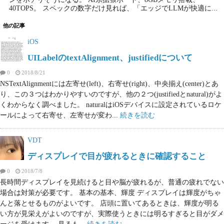
40TOPS。 スペックの数字だけ見れば、「エッジでLLMが快適に...
他の記事
iOS
UILabelのtextAlignment、justifiedについて
0
2018/8/21
NSTextAlignmentには左寄せ(left)、右寄せ(right)、中央揃え(center)とあ
り、この３つはわかりやすいのですが、他の２つ(justifiedとnatural)がよ
くわからなく調べました。 naturalはiOSデバイスに設定されているロケ
ールによって右寄せ、左寄せが変わ...
続きを読む
VDT
ディスプレイで目が疲れるときに確認すること
0
2018/7/8
長時間ディスプレイを見続けると目や脳が疲れるが、普通の疲れでない
場合は対策が必要です。 基本の基本、輝度 ディスプレイは輝度がちゃ
んと落とせるものがよいです。 店頭に置いてあるときは、輝度が明る
い方が見栄えがよいのですが、実際使うときには明るすぎると目がダメ