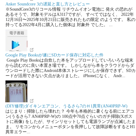
Anker Soundcore 3の遅延と直し方とレビュー
※SoundCore3のリコール情報 リチウムイオン電池に 発火 の恐れが
あるそうで、対象モデルはA3117ですが、 すべてではなく、 2022年
12月16日〜2025年10月21日に販売されたもの限定 のようです。 私の
持ってる2022年4月に購入した個体は 対象外 でした。 ...
Google Play Booksが遂にSDカード保存に対応した件
Google Play Booksは自炊した本をアップロードしていろいろな端末
から読むのに良い本置き場です。 しかしながら本をクラウドからダ
ウンロードした際にAndroid本体ストレージにしか保存できず、SDカ
ードが活用できない欠点がありました。 iPhoneになく、 Andr...
(DIY修理)ダイキンエアコン、うるさら7のＨ1異常(AN40PRP-W)
はじまり：掃除したら壊れた？ 今年も本格的に暑くなる前にエアコ
ン(うるさら7 AN40PRP-W)の 100点中70点ぐらいのガチ掃除(Xポス
トに画像) をしたが、サインリセットしても電源ランプが点滅したま
ま。 リモコンからメニューボタンを長押しして故障診断をするとH1
異常エラー...