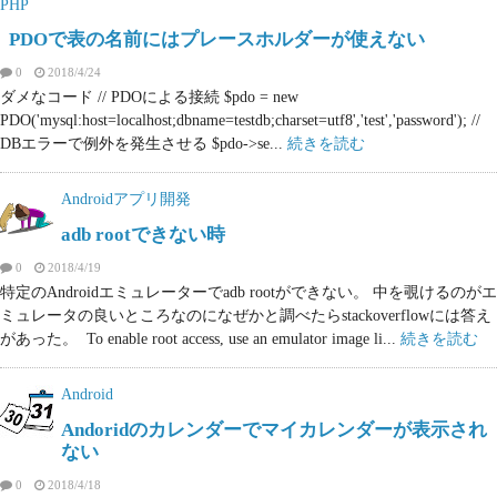
PHP
PDOで表の名前にはプレースホルダーが使えない
0
2018/4/24
ダメなコード // PDOによる接続 $pdo = new
PDO('mysql:host=localhost;dbname=testdb;charset=utf8','test','password'); //
DBエラーで例外を発生させる $pdo->se...
続きを読む
Androidアプリ開発
adb rootできない時
0
2018/4/19
特定のAndroidエミュレーターでadb rootができない。 中を覗けるのがエ
ミュレータの良いところなのになぜかと調べたらstackoverflowには答え
があった。 To enable root access, use an emulator image li...
続きを読む
Android
Andoridのカレンダーでマイカレンダーが表示され
ない
0
2018/4/18