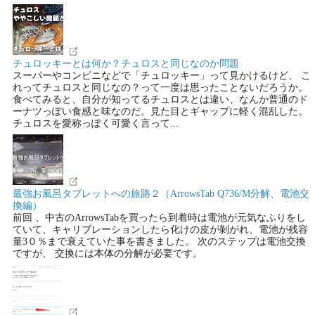
チュロッキーとは何か？チュロスと同じなのか問題
スーパーやコンビニなどで「チュロッキー」って見かけるけど、 こ
れってチュロスと同じなの？って一度は思ったことないだろうか。
食べてみると、自分が知ってるチュロスとは違い、なんか普通のド
ーナツっぽい食感と味なのだ。見た目とギャップに軽く混乱した。
チュロスを愛称っぽく可愛く言って...
最強お風呂タブレットへの旅路２（ArrowsTab Q736/M分解、電池交
換編）
前回 、中古のArrowsTabを買ったら到着時は電池が元気なふりをし
ていて、キャリブレーションしたら化けの皮が剝がれ、電池が残容
量3０％まで衰えていた事を書きました。 次のステップは電池交換
ですが、 交換には本体の分解が必要です。