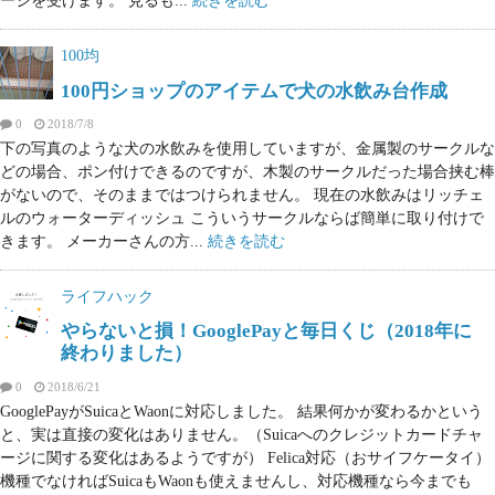
ージを受けます。 見るも...
続きを読む
100均
100円ショップのアイテムで犬の水飲み台作成
0
2018/7/8
下の写真のような犬の水飲みを使用していますが、金属製のサークルな
どの場合、ポン付けできるのですが、木製のサークルだった場合挟む棒
がないので、そのままではつけられません。 現在の水飲みはリッチェ
ルのウォーターディッシュ こういうサークルならば簡単に取り付けで
きます。 メーカーさんの方...
続きを読む
ライフハック
やらないと損！GooglePayと毎日くじ（2018年に
終わりました）
0
2018/6/21
GooglePayがSuicaとWaonに対応しました。 結果何かが変わるかという
と、実は直接の変化はありません。（Suicaへのクレジットカードチャ
ージに関する変化はあるようですが） Felica対応（おサイフケータイ）
機種でなければSuicaもWaonも使えませんし、対応機種なら今までも