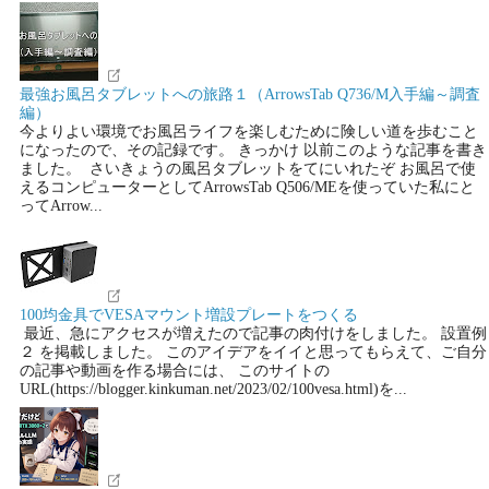
最強お風呂タブレットへの旅路１（ArrowsTab Q736/M入手編～調査
編）
今よりよい環境でお風呂ライフを楽しむために険しい道を歩むこと
になったので、その記録です。 きっかけ 以前このような記事を書き
ました。 さいきょうの風呂タブレットをてにいれたぞ お風呂で使
えるコンピューターとしてArrowsTab Q506/MEを使っていた私にと
ってArrow...
100均金具でVESAマウント増設プレートをつくる
最近、急にアクセスが増えたので記事の肉付けをしました。 設置例
２ を掲載しました。 このアイデアをイイと思ってもらえて、ご自分
の記事や動画を作る場合には、 このサイトの
URL(https://blogger.kinkuman.net/2023/02/100vesa.html)を...