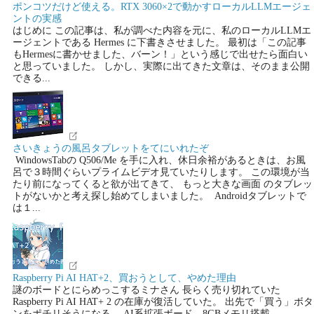
ポンコツだけど使える。RTX 3060×2で動かすローカルLLMエージェ
ントの実感
はじめに この記事は、私が調べた内容を元に、私のローカルLLMエ
ージェントである Hermes に下書きさせました。 最初は「この記事
もHermesに書かせました、バーン！」という感じで出せたら面白い
と思っていました。 しかし、実際に出てきた文章は、そのまま公開
できる...
さいきょうの風呂タブレットをてにいれたぞ
WindowsTabの Q506/Me を手に入れ、休日余裕があるときは、お風
呂で３時間ぐらいプライムビデオ見ていたりします。 この環境が当
たり前になってくると欲が出てきて、 もっと大きな画面 のタブレッ
トがないかと考え探し始めてしまいました。 Androidタブレットで
は１...
Raspberry Pi AI HAT+2、買おうとして、やめた理由
謎のボードとにらめっこするミナさん 長らく売り切れていた
Raspberry Pi AI HAT+ 2 の在庫が復活していた。 出先で「買う」ボタ
ンをポチリそうになる。 AI系拡張ボード、8GBメモリ搭載、