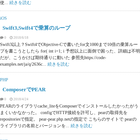
使...
続きを読む
iOS
Swift3,Swift4で乗算のループ
0
2018/6/18
Swift3以上？Swift4でObjective-Cで書いたfor文1000まで10倍の乗算ルー
プを書こうとしたら for( int i=1; i 予想以上に面倒で困った、詳細は不明
だが、こうかけば期待通りに動いた 参照先https://code-
examples.net/ja/q/2636c...
続きを読む
PHP
ComposerでPEAR
0
2018/4/24
PEARのライブラリcache_liteをComposerでインストールしたかったがう
まくいかなかった。 configでHTTP接続を許可し、pearの取得先を
repositoriesで指定。 pear-pear.php.netの指定で こちらのサイトで pearの
ライブラリの名前とバージョンを...
続きを読む