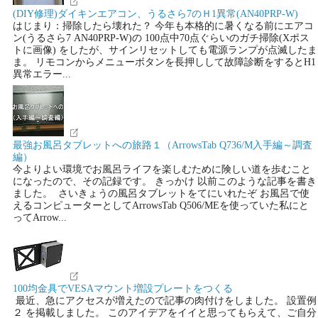
(DIY修理)ダイキンエアコン、うるさら7のＨ1異常(AN40PRP-W)
はじまり：掃除したら壊れた？ 今年も本格的に暑くなる前にエアコ
ン(うるさら7 AN40PRP-W)の 100点中70点ぐらいのガチ掃除(Xポス
トに画像) をしたが、サインリセットしても電源ランプが点滅したま
ま。 リモコンからメニューボタンを長押しして故障診断をするとH1
異常エラー...
最強お風呂タブレットへの旅路１（ArrowsTab Q736/M入手編～調査
編）
今よりよい環境でお風呂ライフを楽しむために険しい道を歩むこと
になったので、その記録です。 きっかけ 以前このような記事を書き
ました。 さいきょうの風呂タブレットをてにいれたぞ お風呂で使
えるコンピューターとしてArrowsTab Q506/MEを使っていた私にと
ってArrow...
100均金具でVESAマウント増設プレートをつくる
最近、急にアクセスが増えたので記事の肉付けをしました。 設置例
２ を掲載しました。 このアイデアをイイと思ってもらえて、ご自分