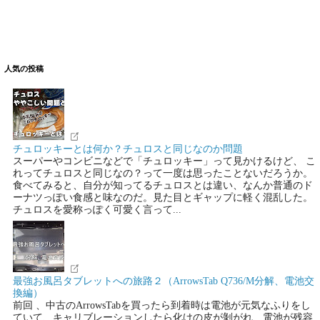
人気の投稿
チュロッキーとは何か？チュロスと同じなのか問題
スーパーやコンビニなどで「チュロッキー」って見かけるけど、 こ
れってチュロスと同じなの？って一度は思ったことないだろうか。
食べてみると、自分が知ってるチュロスとは違い、なんか普通のド
ーナツっぽい食感と味なのだ。見た目とギャップに軽く混乱した。
チュロスを愛称っぽく可愛く言って...
最強お風呂タブレットへの旅路２（ArrowsTab Q736/M分解、電池交
換編）
前回 、中古のArrowsTabを買ったら到着時は電池が元気なふりをし
ていて、キャリブレーションしたら化けの皮が剝がれ、電池が残容