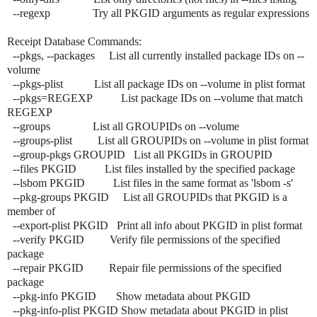
--regexp Try all PKGID arguments as regular expressions
Receipt Database Commands:
--pkgs, --packages List all currently installed package IDs on --
volume
--pkgs-plist List all package IDs on --volume in plist format
--pkgs=REGEXP List package IDs on --volume that match
REGEXP
--groups List all GROUPIDs on --volume
--groups-plist List all GROUPIDs on --volume in plist format
--group-pkgs GROUPID List all PKGIDs in GROUPID
--files PKGID List files installed by the specified package
--lsbom PKGID List files in the same format as 'lsbom -s'
--pkg-groups PKGID List all GROUPIDs that PKGID is a
member of
--export-plist PKGID Print all info about PKGID in plist format
--verify PKGID Verify file permissions of the specified
package
--repair PKGID Repair file permissions of the specified
package
--pkg-info PKGID Show metadata about PKGID
--pkg-info-plist PKGID Show metadata about PKGID in plist