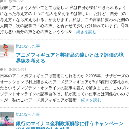
0
2025/5/3
誤解してしまう人がいてとても悲しい 私は自分が楽に生きられるよう
になった考え方の１つに 他人を変えるのは難しい、だけど、自分（の
考え方）なら変えられる。があります。私は、この言葉に救われた側の
人間で、次の記事で「心の声」と合わせて少しだけ触れています。👇気
持ち悪い自分の声と心の声というやつ&...
続きを読む
気になった事
アニメフィギュアと芸術品の違いとは？評価の境
界線を考える
0
2025/4/24
日本のアニメ風フィギュアは芸術になれるのか？2008年、サザビーズの
オークションで村上隆さんのアニメ顔フィギュアが約16億円で落札され
たというプレジデントオンラインの記事を読んで驚きました。このプレ
ジデントオンラインの記事自体は、私が思っていた事とは関係ないので
すが、私はこのアニメ風フィギュアが芸術...
続きを読む
気になった事
銀行のマイナス金利政策解除に伴うキャンペーン