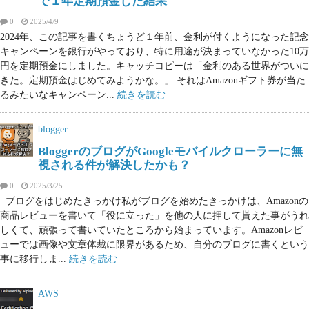
で１年定期預金した結果
0
2025/4/9
2024年、この記事を書くちょうど１年前、金利が付くようになった記念
キャンペーンを銀行がやっており、特に用途が決まっていなかった10万
円を定期預金にしました。キャッチコピーは「金利のある世界がついに
きた。定期預金はじめてみようかな。」 それはAmazonギフト券が当た
るみたいなキャンペーン...
続きを読む
blogger
BloggerのブログがGoogleモバイルクローラーに無
視される件が解決したかも？
0
2025/3/25
ブログをはじめたきっかけ私がブログを始めたきっかけは、Amazonの
商品レビューを書いて「役に立った」を他の人に押して貰えた事がうれ
しくて、頑張って書いていたところから始まっています。Amazonレビ
ューでは画像や文章体裁に限界があるため、自分のブログに書くという
事に移行しま...
続きを読む
AWS