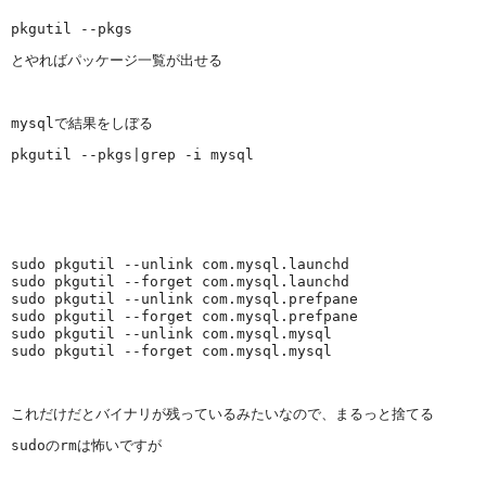
pkgutil --pkgs 
とやればパッケージ一覧が出せる
mysqlで結果をしぼる 
pkgutil --pkgs|grep -i mysql 
sudo pkgutil --unlink com.mysql.launchd

sudo pkgutil --forget com.mysql.launchd

sudo pkgutil --unlink com.mysql.prefpane

sudo pkgutil --forget com.mysql.prefpane

sudo pkgutil --unlink com.mysql.mysql

sudo pkgutil --forget com.mysql.mysql 
これだけだとバイナリが残っているみたいなので、まるっと捨てる 
sudoのrmは怖いですが