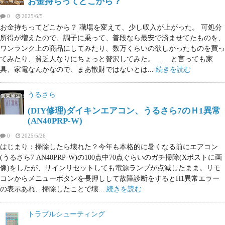
お金持ちってどこから？
0
2025/6/5
お金持ちってどこから？ 職場を変えて、少し収入が上がった。 可処分
所得が増えたので、調子に乗って、普段なら最安で済ませてたものを、
ワンランク上の商品にしてみたり、数万くらいの欲しかったものを買っ
てみたり、貧乏人なりにちょっと贅沢してみた。 ……と言っても家
具、家電なんかなので、まあ散財ではないとは...
続きを読む
うるさら
(DIY修理)ダイキンエアコン、うるさら7のＨ1異常
(AN40PRP-W)
0
2025/5/26
はじまり：掃除したら壊れた？今年も本格的に暑くなる前にエアコン
(うるさら7 AN40PRP-W)の100点中70点ぐらいのガチ掃除(Xポストに画
像)をしたが、サインリセットしても電源ランプが点滅したまま。リモ
コンからメニューボタンを長押しして故障診断をするとH1異常エラー
の表示あれ、掃除したことで壊...
続きを読む
トラブルシューティング