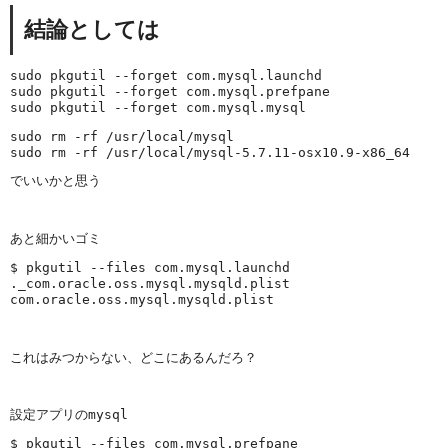
結論としては
sudo pkgutil --forget com.mysql.launchd

sudo pkgutil --forget com.mysql.prefpane

sudo pkgutil --forget com.mysql.mysql
sudo rm -rf /usr/local/mysql

sudo rm -rf /usr/local/mysql-5.7.11-osx10.9-x86_64
でいいかと思う 
あと細かいゴミ
$ pkgutil --files com.mysql.launchd

._com.oracle.oss.mysql.mysqld.plist

com.oracle.oss.mysql.mysqld.plist
これはみつからない、どこにあるんだろ？ 
設定アプリのmysql 
$ pkgutil --files com.mysql.prefpane
