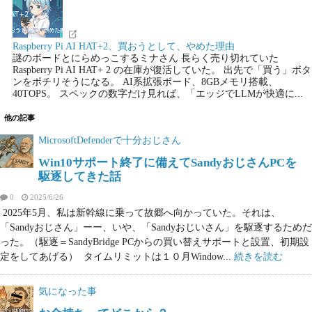
Raspberry Pi AI HAT+2、買おうとして、やめた理由
謎のボードとにらめっこするミナさん 長らく売り切れていた
Raspberry Pi AI HAT+ 2 の在庫が復活していた。 出先で「買う」ボタ
ンをポチリそうになる。 AI系拡張ボード、8GBメモリ搭載、
40TOPS。 スペックの数字だけ見れば、「エッジでLLMが快適に...
他の記事
MicrosoftDefenderで十分おじさん
Win10サポート終了に備えてSandyおじさんPCを
駆逐してきた話
0
2025/6/26
2025年5月、私は新幹線に乗って故郷へ向かっていた。それは、
「Sandyおじさん」ーー、いや、「Sandyおじいさん」を駆逐するためだ
った。（駆逐＝SandyBridge PCからの買い替えサポートと設置、初期設
定をしてあげる） タイムリミットは１０月Window...
続きを読む
気になった事