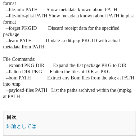
format
--file-info PATH Show metadata known about PATH
--file-info-plist PATH Show metadata known about PATH in plist
format
--forget PKGID Discard receipt data for the specified
package
--learn PATH Update --edit-pkg PKGID with actual
metadata from PATH
File Commands:
--expand PKG DIR Expand the flat package PKG to DIR
--flatten DIR PKG Flatten the files at DIR as PKG
--bom PATH Extract any Bom files from the pkg at PATH
into /tmp
--payload-files PATH List the paths archived within the (m)pkg
at PATH
目次
結論としては