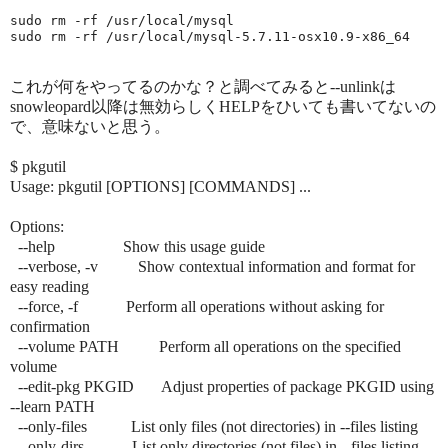
sudo rm -rf /usr/local/mysql

これが何をやってるのかな？と調べてみると--unlinkは
snowleopard以降は無効らしくHELPをひいても書いてないの
で、意味ないと思う。
$ pkgutil
Usage: pkgutil [OPTIONS] [COMMANDS] ...
Options:
--help Show this usage guide
--verbose, -v Show contextual information and format for
easy reading
--force, -f Perform all operations without asking for
confirmation
--volume PATH Perform all operations on the specified
volume
--edit-pkg PKGID Adjust properties of package PKGID using
--learn PATH
--only-files List only files (not directories) in --files listing
--only-dirs List only directories (not files) in --files listing