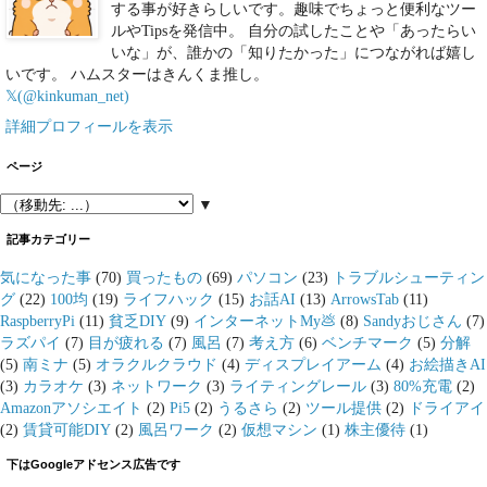
する事が好きらしいです。趣味でちょっと便利なツー
ルやTipsを発信中。 自分の試したことや「あったらい
いな」が、誰かの「知りたかった」につながれば嬉し
いです。 ハムスターはきんくま推し。
𝕏(@kinkuman_net)
詳細プロフィールを表示
ページ
▼
記事カテゴリー
気になった事
(70)
買ったもの
(69)
パソコン
(23)
トラブルシューティン
グ
(22)
100均
(19)
ライフハック
(15)
お話AI
(13)
ArrowsTab
(11)
RaspberryPi
(11)
貧乏DIY
(9)
インターネットMy💩
(8)
Sandyおじさん
(7)
ラズパイ
(7)
目が疲れる
(7)
風呂
(7)
考え方
(6)
ベンチマーク
(5)
分解
(5)
南ミナ
(5)
オラクルクラウド
(4)
ディスプレイアーム
(4)
お絵描きAI
(3)
カラオケ
(3)
ネットワーク
(3)
ライティングレール
(3)
80%充電
(2)
Amazonアソシエイト
(2)
Pi5
(2)
うるさら
(2)
ツール提供
(2)
ドライアイ
(2)
賃貸可能DIY
(2)
風呂ワーク
(2)
仮想マシン
(1)
株主優待
(1)
下はGoogleアドセンス広告です