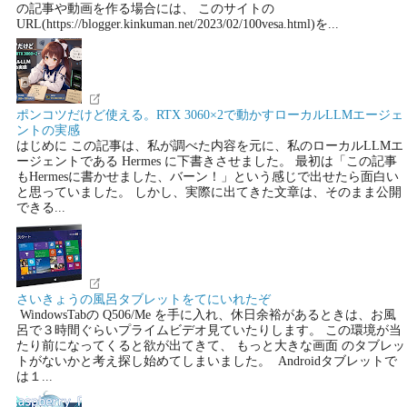
の記事や動画を作る場合には、 このサイトの
URL(https://blogger.kinkuman.net/2023/02/100vesa.html)を...
ポンコツだけど使える。RTX 3060×2で動かすローカルLLMエージェ
ントの実感
はじめに この記事は、私が調べた内容を元に、私のローカルLLMエ
ージェントである Hermes に下書きさせました。 最初は「この記事
もHermesに書かせました、バーン！」という感じで出せたら面白い
と思っていました。 しかし、実際に出てきた文章は、そのまま公開
できる...
さいきょうの風呂タブレットをてにいれたぞ
WindowsTabの Q506/Me を手に入れ、休日余裕があるときは、お風
呂で３時間ぐらいプライムビデオ見ていたりします。 この環境が当
たり前になってくると欲が出てきて、 もっと大きな画面 のタブレッ
トがないかと考え探し始めてしまいました。 Androidタブレットで
は１...