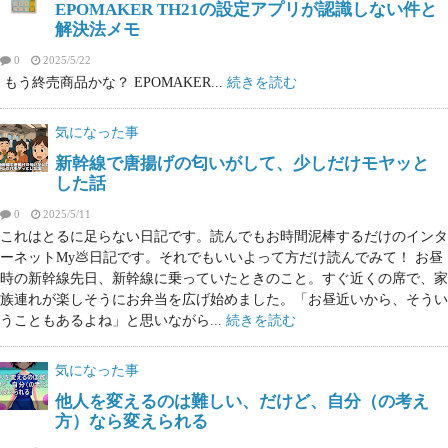
EPOMAKER TH21の設定アプリが認識しない件と
解決法メモ
0
2025/5/22
もう終売商品かな？ EPOMAKER...
続きを読む
気になった事
新幹線で唐揚げの匂いがして、少しだけモヤッと
した話
0
2025/5/11
これはとるに足らない日記です。読んでもお時間泥棒するだけのインタ
ーネットMy💩日記です。それでもいいよって方だけ読んでみて！ お昼
時の新幹線先日、新幹線に乗っていたときのこと。すぐ近くの席で、家
族連れが楽しそうにお弁当を広げ始めました。「お昼近いから、そうい
うこともあるよね」と思いながら...
続きを読む
気になった事
他人を変えるのは難しい、だけど、自分（の考え
方）なら変えられる